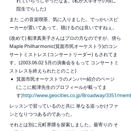
れていらっしゃったなぁ。(私が大学オケの頃に
院生でらした)
また この音楽喫茶、気に入りました。でっかいスピ
ーカーが置いてあって、聴けるのは良いですねぇ。
(改めて) 船津真美子さんはプロの方なのですが、傍ら
Maple Philharmonic(箕面市民オーケストラ)のコン
サートミストレス (コンサートリーダー) もされてま
す。(2003.06.02 5月の演奏会をもって コンサートミ
ストレスを終えられたとのこと)
箕面市民オーケストラのメンバー紹介のページ
(ここに船津先生のプロフィールが載ってま
す)
http://www.geocities.co.jp/Broadway/3351/mem
レッスンで習っているのと共に 単なる追っかけファ
ンとなりつつあるのであった。
それとは別に元町界隈を探索しました。最寄りの そ