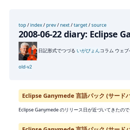
top
/
index
/
prev
/
next
/
target
/
source
2008-06-22 diary: Ec
日記形式でつづる
いがぴょん
コラム ウェ
old-v2
Eclipse Ganymede 言語パック (サ
Eclipse Ganymede のリリース日が近づいてきたの
Eclipse Ganymede 言語パック (サ