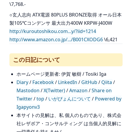
\7,768.-
○玄人志向 ATX電源 80PLUS BRONZE取得 オール日本
製105℃コンデンサ 最大出力400W KRPW-J400W
http://kuroutoshikou.com...y/?iid=1214
http://www.amazon.co.jp/.../B001CXODG6
\6,421
この日記について
ホームページ更新者: 伊賀 敏樹 / Tosiki Iga
Diary
/
Facebook
/
LinkedIn
/
GitHub
/
Qiita
/
Mastodon
/
X(Twitter)
/
Amazon
/
Share on
Twitter
/
top
/
いがぴょんについて
/
Powered by
Igapyonv3
本サイトの見解は、私 個人のものであり、株式会
社レザボア・コンサルティング は当個人的見解に
一切責任を持ちません。