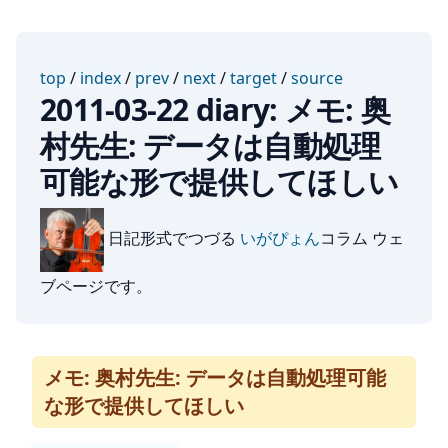
top
/
index
/
prev
/
next
/
target
/
source
2011-03-22 diary: メモ: 奥
村先生: データは自動処理
可能な形で提供してほしい
日記形式でつづる
いがぴょん
コラム ウェ
ブページです。
メモ: 奥村先生: データは自動処理可能
な形で提供してほしい