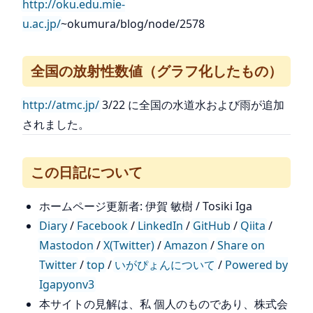
http://oku.edu.mie-
u.ac.jp/
~okumura/blog/node/2578
全国の放射性数値（グラフ化したもの）
http://atmc.jp/
3/22 に全国の水道水および雨が追加
されました。
この日記について
ホームページ更新者: 伊賀 敏樹 / Tosiki Iga
Diary
/
Facebook
/
LinkedIn
/
GitHub
/
Qiita
/
Mastodon
/
X(Twitter)
/
Amazon
/
Share on
Twitter
/
top
/
いがぴょんについて
/
Powered by
Igapyonv3
本サイトの見解は、私 個人のものであり、株式会