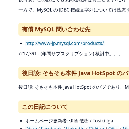
一方で、MySQL の JDBC 接続文字列については
有償 MySQL 問い合わせ先
http://www-jp.mysql.com/products/
\217,391.- (年間サブスクリプション) 検討中。。。
後日談: そもそも本件 Java HotSpo
後日談: そもそも本件 Java HotSpot のバグであ
この日記について
ホームページ更新者: 伊賀 敏樹 / Tosiki Iga
Diary
/
Facebook
/
LinkedIn
/
GitHub
/
Qiita
/
Ma