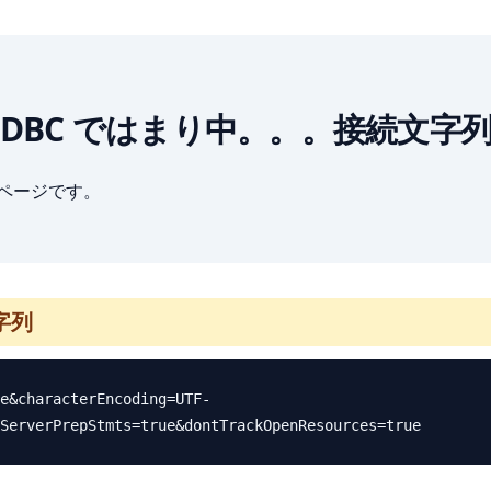
SQL + JDBC ではまり中。。。接続文字
ブページです。
字列
e&characterEncoding=UTF-