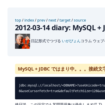
top
/
index
/
prev
/
next
/
target
/
source
2012-03-14 diary: My
日記形式でつづる
いがぴょん
コラム ウェ
MySQL + JDBC ではまり中。。。接続文
jdbc:mysql://localhost/<DBNAME>?useUnicode=tru
後日談。この設定でも某問題現象は発生します(T_T)