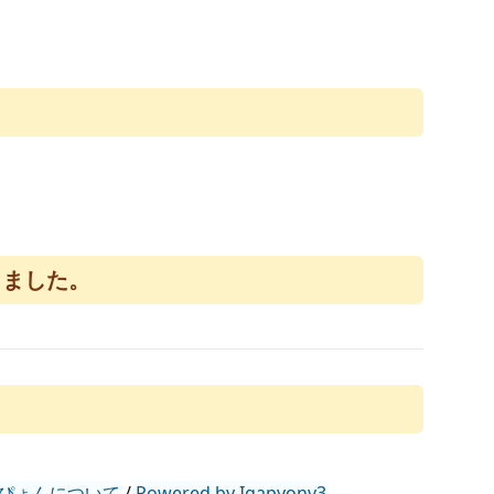
てきました。
ぴょんについて
/
Powered by Igapyonv3