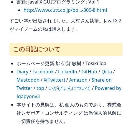
書籍: JavaFX GUIプログラミング : Vol.1
http://www.cutt.co.jp/bo...-300-8.html
すごい本が出版されました。大村さん執筆。JavaFX 2
がマイブームの私は購入します。
この日記について
ホームページ更新者: 伊賀 敏樹 / Tosiki Iga
Diary
/
Facebook
/
LinkedIn
/
GitHub
/
Qiita
/
Mastodon
/
X(Twitter)
/
Amazon
/
Share on
Twitter
/
top
/
いがぴょんについて
/
Powered by
Igapyonv3
本サイトの見解は、私 個人のものであり、株式会
社レザボア・コンサルティング は当個人的見解に
一切責任を持ちません。