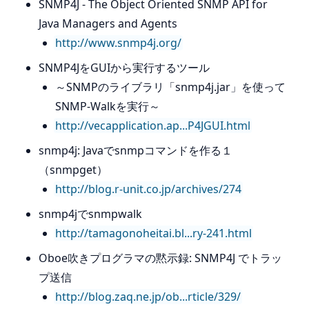
SNMP4J - The Object Oriented SNMP API for
Java Managers and Agents
http://www.snmp4j.org/
SNMP4JをGUIから実行するツール
～SNMPのライブラリ「snmp4j.jar」を使って
SNMP-Walkを実行～
http://vecapplication.ap...P4JGUI.html
snmp4j: Javaでsnmpコマンドを作る１
（snmpget）
http://blog.r-unit.co.jp/archives/274
snmp4jでsnmpwalk
http://tamagonoheitai.bl...ry-241.html
Oboe吹きプログラマの黙示録: SNMP4J でトラッ
プ送信
http://blog.zaq.ne.jp/ob...rticle/329/