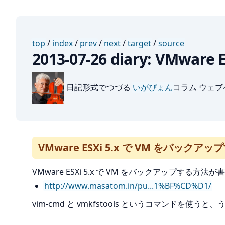
top
/
index
/
prev
/
next
/
target
/
source
2013-07-26 diary: VMw
日記形式でつづる
いがぴょん
コラム ウェ
VMware ESXi 5.x で VM をバックア
VMware ESXi 5.x で VM をバックアップする方法が
http://www.masatom.in/pu...1%BF%CD%D1/
vim-cmd と vmkfstools というコマンドを使う