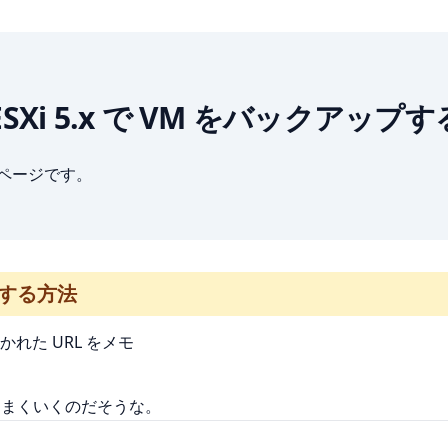
are ESXi 5.x で VM をバックアッ
ブページです。
ップする方法
書かれた URL をメモ
と、うまくいくのだそうな。