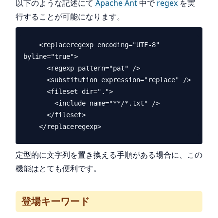
以下のような記述にて
Apache
Ant
中で
regex
を実
行することが可能になります。
    <replaceregexp encoding="UTF-8" 
byline="true">

      <regexp pattern="pat" />

      <substitution expression="replace" />

      <fileset dir=".">

        <include name="**/*.txt" />

      </fileset>

定型的に文字列を置き換える手順がある場合に、この
機能はとても便利です。
登場キーワード