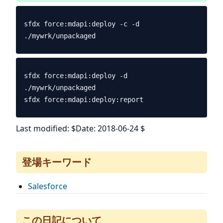
sfdx force:mdapi:deploy -c -d 
sfdx force:mdapi:deploy -d 
./mywrk/unpackaged

Last modified: $Date: 2018-06-24 $
登場キーワード
Salesforce
この日記について