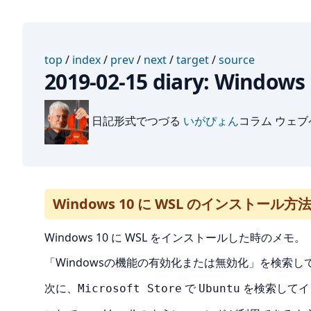
top
/
index
/
prev
/
next
/
target
/
source
2019-02-15 diary: Win
日記形式でつづる
いがぴょん
コラム ウェ
Windows 10 に WSL のインストール方
Windows 10 に WSL をインストールした時のメモ。
「Windowsの機能の有効化または無効化」を検索し
次に、
で
を検索してイ
Microsoft Store
Ubuntu