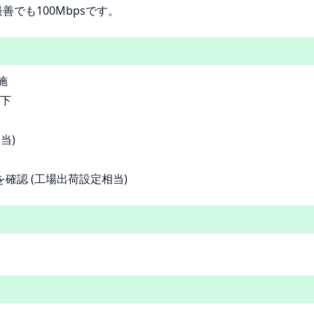
でも100Mbpsです。
施
下
当)
FFを確認 (工場出荷設定相当)