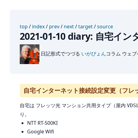
top
/
index
/
prev
/
next
/
target
/
source
2021-01-10 diary
日記形式でつづる
いがぴょん
コラム ウェ
自宅インターネット接続設定変更（フレッ
自宅は フレッツ光 マンション共用タイプ（屋内
VDS
り。
NTT RT-500KI
Google Wifi