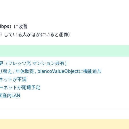
。
 Mbps）に改善
WFH している人がほかにいると想像)
続設定変更（フレッツ光 マンション共有）
替え , 年休取得 , blancoValueObjectに機能追加
ターネットが不調
インターネットが開通予定
、家庭内LAN