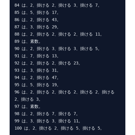
84 は、2、掛ける 2、掛ける 3、掛ける 7。

85 は、5、掛ける 17。

86 は、2、掛ける 43。

87 は、3、掛ける 29。

88 は、2、掛ける 2、掛ける 2、掛ける 11。

89 は、素数。

90 は、2、掛ける 3、掛ける 3、掛ける 5。

91 は、7、掛ける 13。

92 は、2、掛ける 2、掛ける 23。

93 は、3、掛ける 31。

94 は、2、掛ける 47。

95 は、5、掛ける 19。

96 は、2、掛ける 2、掛ける 2、掛ける 2、掛ける 
2、掛ける 3。

97 は、素数。

98 は、2、掛ける 7、掛ける 7。

99 は、3、掛ける 3、掛ける 11。

100 は、2、掛ける 2、掛ける 5、掛ける 5。
