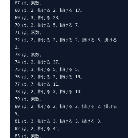
67 は、素数。

68 は、2、掛ける 2、掛ける 17。

69 は、3、掛ける 23。

70 は、2、掛ける 5、掛ける 7。

71 は、素数。

72 は、2、掛ける 2、掛ける 2、掛ける 3、掛ける 
3。

73 は、素数。

74 は、2、掛ける 37。

75 は、3、掛ける 5、掛ける 5。

76 は、2、掛ける 2、掛ける 19。

77 は、7、掛ける 11。

78 は、2、掛ける 3、掛ける 13。

79 は、素数。

80 は、2、掛ける 2、掛ける 2、掛ける 2、掛ける 
5。

81 は、3、掛ける 3、掛ける 3、掛ける 3。

82 は、2、掛ける 41。

83 は、素数。
