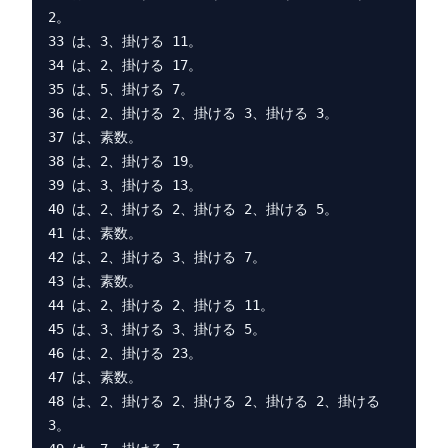
2。

33 は、3、掛ける 11。

34 は、2、掛ける 17。

35 は、5、掛ける 7。

36 は、2、掛ける 2、掛ける 3、掛ける 3。

37 は、素数。

38 は、2、掛ける 19。

39 は、3、掛ける 13。

40 は、2、掛ける 2、掛ける 2、掛ける 5。

41 は、素数。

42 は、2、掛ける 3、掛ける 7。

43 は、素数。

44 は、2、掛ける 2、掛ける 11。

45 は、3、掛ける 3、掛ける 5。

46 は、2、掛ける 23。

47 は、素数。

48 は、2、掛ける 2、掛ける 2、掛ける 2、掛ける 
3。
