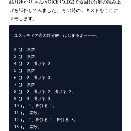
さん(VOICEROID2)で素因数分解の読み上
結月ゆかり
げを試作してみました。 その時のテキストをここに
メモします。
ユズッチィの素因数分解。はじまるよーーー。

2 は、素数。

3 は、素数。

4 は、2、掛ける 2。

5 は、素数。

6 は、2、掛ける 3。

7 は、素数。

8 は、2、掛ける 2、掛ける 2。

9 は、3、掛ける 3。

10 は、2、掛ける 5。

11 は、素数。

12 は、2、掛ける 2、掛ける 3。

13 は、素数。
