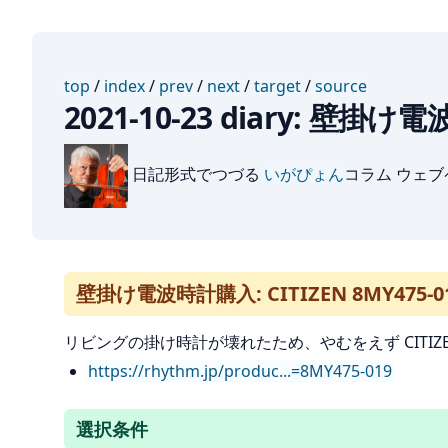
top
/
index
/
prev
/
next
/
target
/
source
2021-10-23 diary: 壁掛け電
日記形式でつづる
いがぴょん
コラム ウェ
壁掛け電波時計購入: CITIZEN 8MY475-0
リビングの掛け時計が壊れたため、やむをえず CITIZ
https://rhythm.jp/produc...=8MY475-019
選択条件