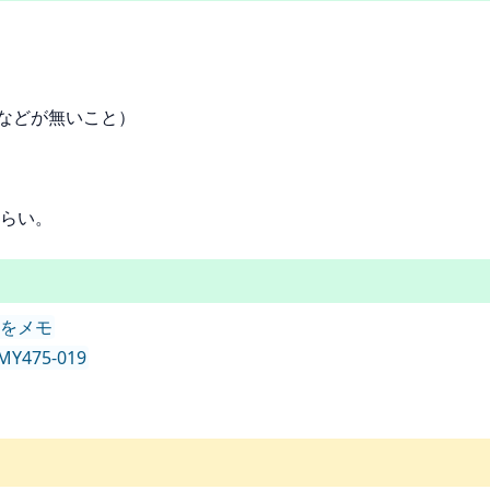
などが無いこと）
らい。
ものをメモ
MY475-019