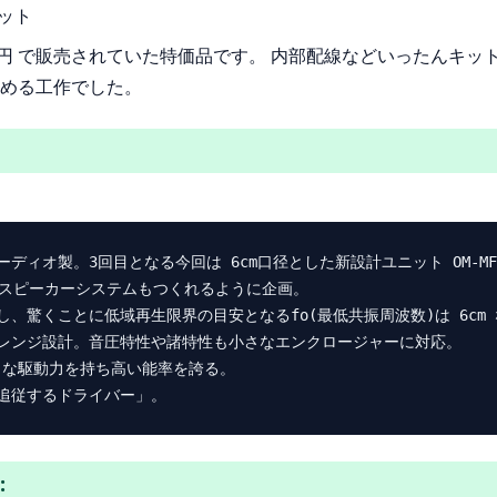
キット
40円 で販売されていた特価品です。 内部配線などいったんキ
める工作でした。
ィオ製。3回目となる今回は 6cm口径とした新設計ユニット OM-MF4
なスピーカーシステムもつくれるように企画。

くことに低域再生限界の目安となるfo(最低共振周波数)は 6cm なが
レンジ設計。音圧特性や諸特性も小さなエンクロージャーに対応。

力な駆動力を持ち高い能率を誇る。

: