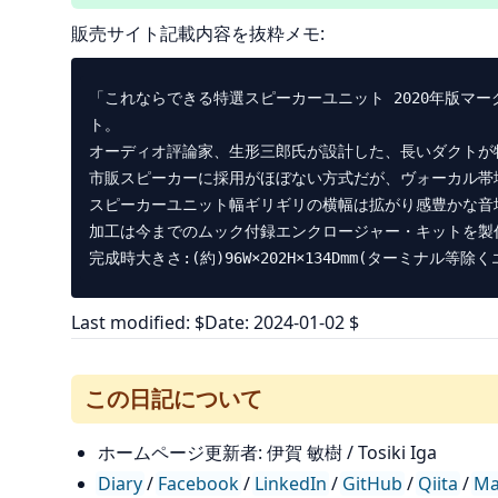
販売サイト記載内容を抜粋メモ:
「これならできる特選スピーカーユニット 2020年版マー
ト。

オーディオ評論家、生形三郎氏が設計した、長いダクトが
市販スピーカーに採用がほぼない方式だが、ヴォーカル帯
スピーカーユニット幅ギリギリの横幅は拡がり感豊かな音場
加工は今までのムック付録エンクロージャー・キットを製
Last modified: $Date: 2024-01-02 $
この日記について
ホームページ更新者: 伊賀 敏樹 / Tosiki Iga
Diary
/
Facebook
/
LinkedIn
/
GitHub
/
Qiita
/
Ma