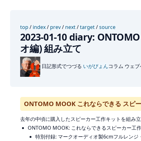
top
/
index
/
prev
/
next
/
target
/
source
2023-01-10 diary: 
オ編) 組み立て
日記形式でつづる
いがぴょん
コラム ウェ
ONTOMO MOOK これならできる スピー
去年の中頃に購入したスピーカー工作キットを組み立
ONTOMO MOOK: これならできるスピーカー工作 
特別付録: マークオーディオ製6cmフルレンジ・