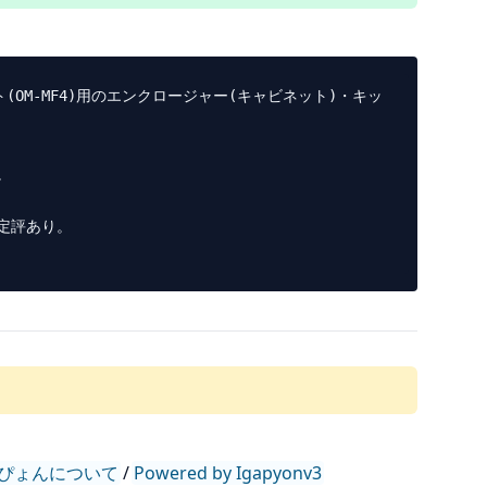
OM-MF4)用のエンクロージャー(キャビネット)・キッ


評あり。

ぴょんについて
/
Powered by Igapyonv3