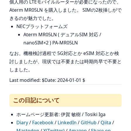
個人用の LTEモバイルルーターが必要になったので、
Aterm MR05LN を購入しました。 SIMの2枚挿しがで
きるのが魅力でした。
NECプラットフォームズ
Aterm MR05LN ( デュアルSIM 対応 /
nanoSIM×2 ) PA-MR05LN
なお、機種検討過程で 5G対応とか eSIM 対応とか検
討しましたが、現状では不要または時期尚早で不要と
しました。
Last modified: $Date: 2024-01-01 $
この日記について
ホームページ更新者: 伊賀 敏樹 / Tosiki Iga
Diary
/
Facebook
/
LinkedIn
/
GitHub
/
Qiita
/
Mastodon
/
X(Twitter)
/
Amazon
/
Share on