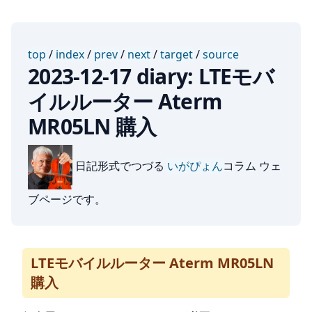
top
/
index
/
prev
/
next
/
target
/
source
2023-12-17 diary: LTEモバ
イルルーター Aterm
MR05LN 購入
日記形式でつづる
いがぴょん
コラム ウェ
ブページです。
LTEモバイルルーター Aterm MR05LN
購入