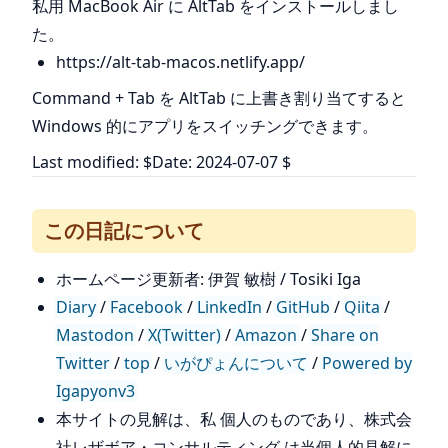
私用 MacBook Air に AltTab をインストールしまし
た。
https://alt-tab-macos.netlify.app/
Command + Tab を AltTab に上書き割り当てすると
Windows 的にアプリをスイッチングできます。
Last modified: $Date: 2024-07-07 $
この日記について
ホームページ更新者: 伊賀 敏樹 / Tosiki Iga
Diary
/
Facebook
/
LinkedIn
/
GitHub
/
Qiita
/
Mastodon
/
X(Twitter)
/
Amazon
/
Share on
Twitter
/
top
/
いがぴょんについて
/
Powered by
Igapyonv3
本サイトの見解は、私 個人のものであり、株式会
社レザボア・コンサルティング は当個人的見解に