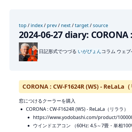
top
/
index
/
prev
/
next
/
target
/
source
2024-06-27 diary: CORON
日記形式でつづる
いがぴょん
コラム ウェ
CORONA : CW-F1624R (WS) - ReLa
窓につけるクーラーを購入
CORONA : CW-F1624R (WS) - ReLaLa（リララ）
https://www.yodobashi.com/product/10000
ウインドエアコン （60Hz: 4.5～7畳・単相100