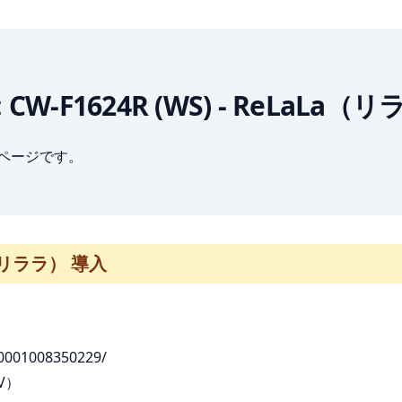
A : CW-F1624R (WS) - ReLaLa
ブページです。
La（リララ） 導入
0001008350229/
V）