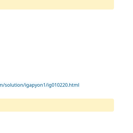
m/solution/igapyon1/ig010220.html