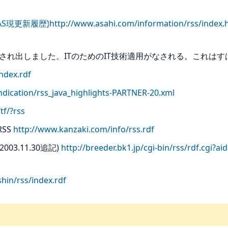
DAS現更新履歴
)
http://www.asahi.com/information/rss/index.
提供され出しました。ITのためのIT技術適用がなされる。これは
ndex.rdf
yndication/rss_java_highlights-PARTNER-20.xml
tf/?rss
RSS
http://www.kanzaki.com/info/rss.rdf
03.11.30追記)
http://breeder.bk1.jp/cgi-bin/rss/rdf.cgi
hin/rss/index.rdf