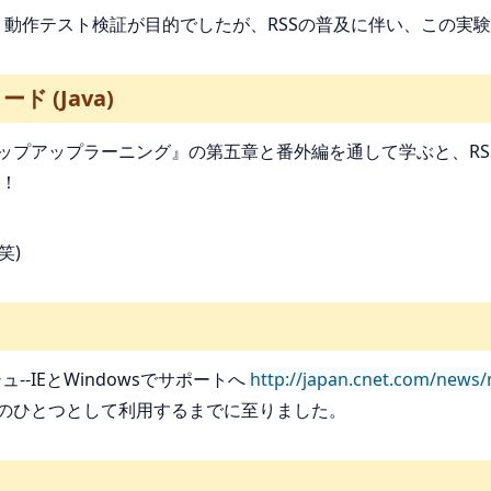
.01.31 動作テスト検証が目的でしたが、RSSの普及に伴い、この
 (Java)
 ステップアップラーニング』の第五章と番外編を通して学ぶと、
い！
笑)
ュ--IEとWindowsでサポートへ
http://japan.cnet.com/news
Sの宣伝文句のひとつとして利用するまでに至りました。