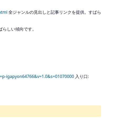
html
全ジャンルの見出しと記事リンクを提供。すばら
すばらしい傾向です。
?aid=p-igapyon64766&v=1.0&s=01070000
入り口: