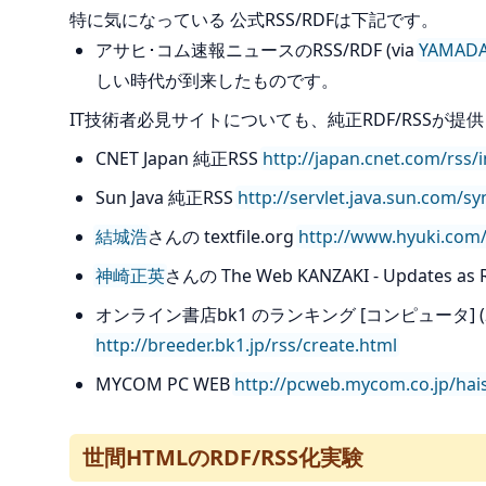
特に気になっている 公式RSS/RDFは下記です。
アサヒ･コム速報ニュースのRSS/RDF (via
YAMA
しい時代が到来したものです。
IT技術者必見サイトについても、純正RDF/RSSが
CNET Japan 純正RSS
http://japan.cnet.com/rss/i
Sun Java 純正RSS
http://servlet.java.sun.com/s
結城浩
さんの textfile.org
http://www.hyuki.com/
神崎正英
さんの The Web KANZAKI - Updates as 
オンライン書店bk1 のランキング [コンピュータ] (20
http://breeder.bk1.jp/rss/create.html
MYCOM PC WEB
http://pcweb.mycom.co.jp/hais
世間HTMLのRDF/RSS化実験