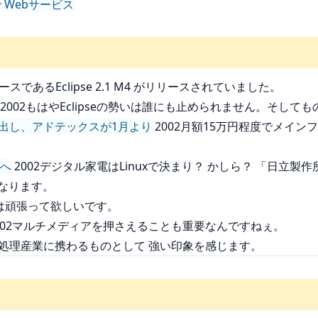
ET で Webサービス
スであるEclipse 2.1 M4 がリリースされていました。
2002もはやEclipseの勢いは誰にも止められません。そし
し出し、アドテックスが1月より
2002月額15万円程度でメイン
発へ
2002デジタル家電はLinuxで決まり？ かしら？ 「日立製
なります。
mには頑張って欲しいです。
002マルチメディアを押さえることも重要なんですねぇ。
報処理産業に携わるものとして 強い印象を感じます。