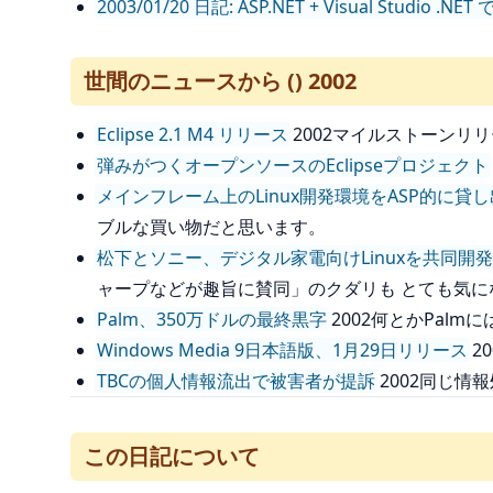
2003/01/20 日記: ASP.NET + Visual Studio .N
世間のニュースから () 2002
Eclipse 2.1 M4 リリース
2002マイルストーンリリー
弾みがつくオープンソースのEclipseプロジェクト
メインフレーム上のLinux開発環境をASP的に貸
ブルな買い物だと思います。
松下とソニー、デジタル家電向けLinuxを共同開
ャープなどが趣旨に賛同」のクダリも とても気に
Palm、350万ドルの最終黒字
2002何とかPal
Windows Media 9日本語版、1月29日リリース
2
TBCの個人情報流出で被害者が提訴
2002同じ情
この日記について