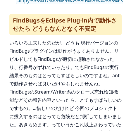
Jalopy%A5%D7%A5%E9%A5%B0%A5%A4%A5%F3
FindBugsをEclipse Plug-in内で動作さ
せたら どうもなんとなく不安定
いろいろ工夫したのだが、どうも 現行バージョンの
FindBugsプラグインは動作がうまくありません。リ
ビルドしてもFindBugsが適切に起動されなかった
り、行番号がずれていったり。でもFindBugsの実行
結果そのものはとってもすばらしいのですよね。ant
で動作させれば良いだけやもしれませんね。
FindBugsのStream/Writer系のクローズ忘れ検知機
能などその報告内容といったら、とてもすばらしいの
ですもの。…惜しいのだけれど 今回のプロジェクト
に投入するのはとっても危険だと判断してしまいまし
た。あきらめます。っていうかこれ以上さわっていた