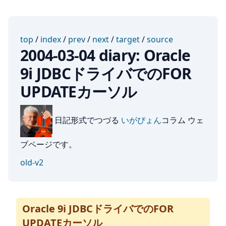
top
/
index
/
prev
/
next
/
target
/
source
2004-03-04 diary: Oracle
9i JDBCドライバでのFOR
UPDATEカーソル
日記形式でつづる
いがぴょん
コラム ウェ
ブページです。
old-v2
Oracle 9i JDBCドライバでのFOR
UPDATEカーソル