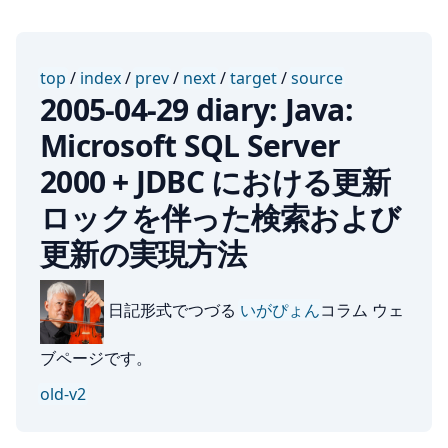
top
/
index
/
prev
/
next
/
target
/
source
2005-04-29 diary: Java:
Microsoft SQL Server
2000 + JDBC における更新
ロックを伴った検索および
更新の実現方法
日記形式でつづる
いがぴょん
コラム ウェ
ブページです。
old-v2