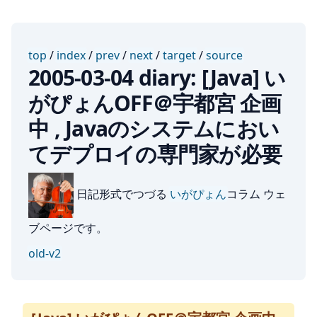
top
/
index
/
prev
/
next
/
target
/
source
2005-03-04 diary: [Java] い
がぴょんOFF＠宇都宮 企画
中 , Javaのシステムにおい
てデプロイの専門家が必要
日記形式でつづる
いがぴょん
コラム ウェ
ブページです。
old-v2