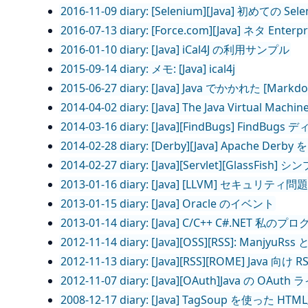
2016-11-09 diary: [Selenium][Java] 初めての Sele
2016-07-13 diary: [Force.com][Java] ネタ Ent
2016-01-10 diary: [Java] iCal4J の利用サンプル
2015-09-14 diary: メモ: [Java] ical4j
2015-06-27 diary: [Java] Java でかかれた [M
2014-04-02 diary: [Java] The Java Virtual Machine
2014-03-16 diary: [Java][FindBugs] Fi
2014-02-28 diary: [Derby][Java] Apache
2014-02-27 diary: [Java][Servlet][GlassFis
2013-01-16 diary: [Java] [LLVM] セキュ
2013-01-15 diary: [Java] Oracle のイベント
2013-01-14 diary: [Java] C/C++ C#.NE
2012-11-14 diary: [Java][OSS][RSS]: Manj
2012-11-13 diary: [Java][RSS][ROME] Java 
2012-11-07 diary: [Java][OAuth]Java の OA
2008-12-17 diary: [Java] TagSoup を使っ