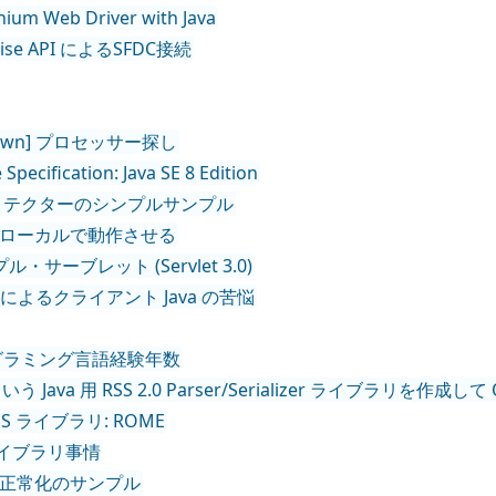
nium Web Driver with Java
erprise API によるSFDC接続
arkdown] プロセッサー探し
 Specification: Java SE 8 Edition
ndBugs ディテクターのシンプルサンプル
 Derby をローカルで動作させる
h] シンプル・サーブレット (Servlet 3.0)
リティ問題によるクライアント Java の苦悩
T 私のプログラミング言語経験年数
yuRss という Java 用 RSS 2.0 Parser/Serializer ライブラリを作成し
向け RSS ライブラリ: ROME
uth ライブラリ事情
た HTML正常化のサンプル