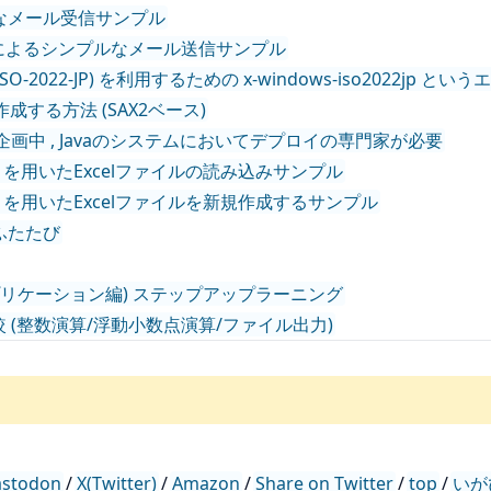
るシンプルなメール受信サンプル
, JavaMailによるシンプルなメール送信サンプル
ISコード (ISO-2022-JP) を利用するための x-windows-iso2022jp
率的に作成する方法 (SAX2ベース)
F＠宇都宮 企画中 , Javaのシステムにおいてデプロイの専門家が必要
a Excel API) を用いたExcelファイルの読み込みサンプル
va Excel API) を用いたExcelファイルを新規作成するサンプル
調査ふたたび
ラミング (アプリケーション編) ステップアップラーニング
C5++ 速度比較 (整数演算/浮動小数点演算/ファイル出力)
stodon
/
X(Twitter)
/
Amazon
/
Share on Twitter
/
top
/
いが