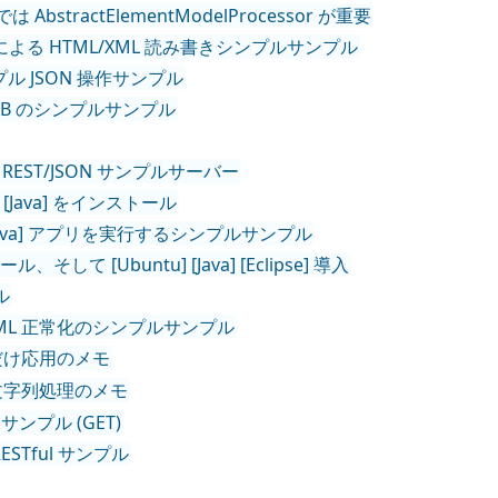
t 自作では AbstractElementModelProcessor が重要
toparser による HTML/XML 読み書きシンプルサンプル
たシンプル JSON 操作サンプル
メモリ DB のシンプルサンプル
 シンプル REST/JSON サンプルサーバー
n] と [Java] をインストール
記述から [Java] アプリを実行するシンプルサンプル
トール、そして [Ubuntu] [Java] [Eclipse] 導入
ル
用した HTML 正常化のシンプルサンプル
だけ応用のメモ
文字列処理のメモ
N 戻しサンプル (GET)
ル RESTful サンプル