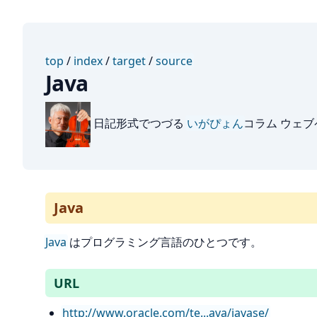
top
/
index
/
target
/
source
Java
日記形式でつづる
いがぴょん
コラム ウェ
Java
Java
はプログラミング言語のひとつです。
URL
http://www.oracle.com/te...ava/javase/