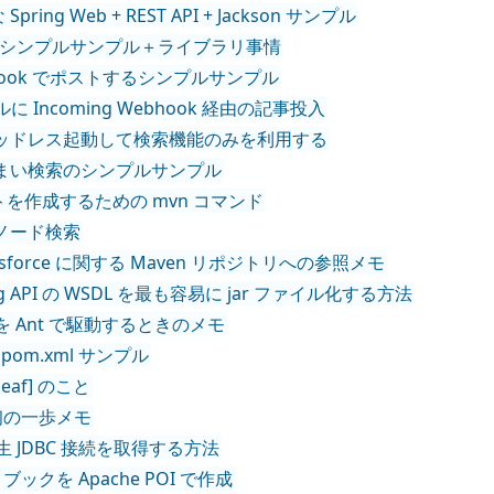
 Spring Web + REST API + Jackson サンプル
ava で読み込むシンプルサンプル＋ライブラリ事情
omingWebhook でポストするシンプルサンプル
 チャンネルに Incoming Webhook 経由の記事投入
OmegaT をヘッドレス起動して検索機能のみを利用する
cene のあいまい検索のシンプルサンプル
プロジェクトを作成するための mvn コマンド
 によるノード検索
ven] Salesforce に関する Maven リポジトリへの参照メモ
DC Tooling API の WSDL を最も容易に jar ファイル化する方法
ounter を Ant で駆動するときのメモ
向け pom.xml サンプル
meleaf] のこと
ot 最初の一歩メモ
(Web) で生 JDBC 接続を取得する方法
Excel ブックを Apache POI で作成