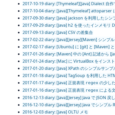
2017-10-19 diary: [Thymeleaf][Java] Dialec
2017-10-04 diary: [Java][Thymeleaf] at
2017-09-30 diary: [Java] jackson を利用し
2017-09-29 diary: [Java] h2 を使ったイン
2017-09-13 diary: [Java] CSV の差集合
2017-02-22 diary: [Java][Jersey][Maven]
2017-02-17 diary: [Ubuntu] に [git] と [Mave
2017-01-26 diary: [Maven] 中の [Ant] 
2017-01-24 diary: [Mac] に VirtualBox をインス
2017-01-20 diary: [Java] XPath のシンプルサンプ
2017-01-18 diary: [Java] TagSoup を利
2017-01-17 diary: [Java] 正規表現
の少し
regex
2017-01-16 diary: [Java] 正規表現
による
regex
2016-12-13 diary: [Java][Jersey] Java で JSO
2016-12-10 diary: [Java][Jersey] Java でシンプ
2016-12-03 diary: [Java] OLTU メモ