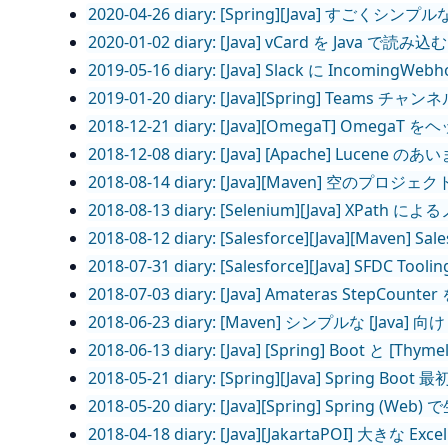
2020-04-26 diary: [Spring][Java] すごくシンプルな
2020-01-02 diary: [Java] vCard を J
2019-05-16 diary: [Java] Slack に Inc
2019-01-20 diary: [Java][Spring] Teams
2018-12-21 diary: [Java][OmegaT] 
2018-12-08 diary: [Java] [Apache] Lu
2018-08-14 diary: [Java][Maven] 空の
2018-08-13 diary: [Selenium][Java] XPath
2018-08-12 diary: [Salesforce][Java][Ma
2018-07-31 diary: [Salesforce][Java] SF
2018-07-03 diary: [Java] Amateras StepC
2018-06-23 diary: [Maven] シンプルな [Java] 
2018-06-13 diary: [Java] [Spring] Boot と [Thy
2018-05-21 diary: [Spring][Java] Spring Bo
2018-05-20 diary: [Java][Spring] Spring 
2018-04-18 diary: [Java][JakartaPOI] 大きな 