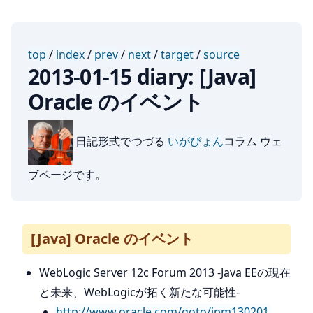
top
/
index
/
prev
/
next
/
target
/
source
2013-01-15 diary: [Java]
Oracle のイベント
日記形式でつづる
いがぴょん
コラム ウェ
ブページです。
[Java] Oracle のイベント
WebLogic Server 12c Forum 2013 -Java EEの現在
と未来、WebLogicが拓く新たな可能性-
http://www.oracle.com/goto/jpm130201