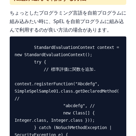
ちょっとしたプログラミング言語を自前プログラムに
組み込みたい時に、SpEL を自前プログラムに組み込
んで利用するのが良い方法の場合があります。
        StandardEvaluationContext context = 
new StandardEvaluationContext();

        try {

            // 標準評価に関数を追加.

context.registerFunction("Abcdefg", 
SimpleSpelSample01.class.getDeclaredMethod( 
//

                    "abcdefg", //

                    new Class[] { 
Integer.class, Integer.class }));

        } catch (NoSuchMethodException | 
SecurityException e) {
