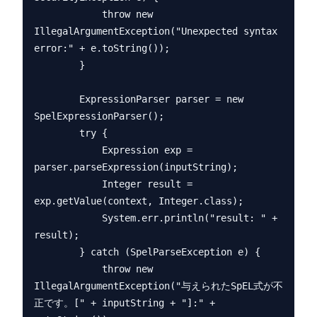
            throw new 
IllegalArgumentException("Unexpected syntax 
error:" + e.toString());

        }

        ExpressionParser parser = new 
SpelExpressionParser();

        try {

            Expression exp = 
parser.parseExpression(inputString);

            Integer result = 
exp.getValue(context, Integer.class);

            System.err.println("result: " + 
result);

        } catch (SpelParseException e) {

            throw new 
IllegalArgumentException("与えられたSpEL式が不
正です。[" + inputString + "]:" + 