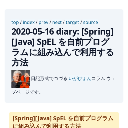
top
/
index
/
prev
/
next
/
target
/
source
2020-05-16 diary: [Spring]
[Java] SpEL を自前プログ
ラムに組み込んで利用する
方法
日記形式でつづる
いがぴょん
コラム ウェ
ブページです。
[Spring][Java] SpEL を自前プログラム
に組み込んで利用する方法