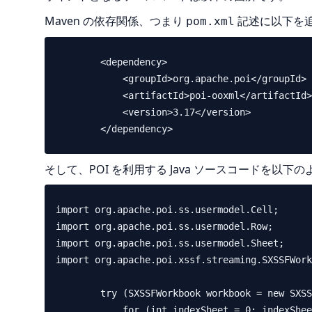
Maven の依存関係、つまり
記述に以下を
pom.xml
        <dependency>

            <groupId>org.apache.poi</groupId>

            <artifactId>poi-ooxml</artifactId>

            <version>3.17</version>

そして、POI を利用する Java ソースコードを以下
import org.apache.poi.ss.usermodel.Cell;

import org.apache.poi.ss.usermodel.Row;

import org.apache.poi.ss.usermodel.Sheet;

import org.apache.poi.xssf.streaming.SXSSFWork
        try (SXSSFWorkbook workbook = new SXSSFWorkbook(10)) {

            for (int indexSheet = 0; indexSheet < 4; indexSheet++) {
