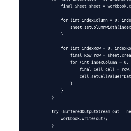
                final Sheet sheet = workbook.createSheet();

                for (int indexColumn = 0; indexColumn < 20; indexColumn++) {

                    sheet.setColumnWidth(indexColumn, 256 * 3);

                }

                for (int indexRow = 0; indexRow < 100; indexRow++) {

                    final Row row = sheet.createRow(indexRow);

                    for (int indexColumn = 0; indexColumn < 10; indexColumn++) {

                        final Cell cell = row.createCell(indexColumn);

                        cell.setCellValue("Data of (" + indexColumn + ":" + indexRow + ")");

                    }

                }

            }

            try (BufferedOutputStream out = new BufferedOutputStream(new FileOutputStream("./target/aout.xlsx"))) {

                workbook.write(out);

            }
