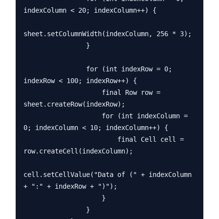
indexColumn < 20; indexColumn++) {

sheet.setColumnWidth(indexColumn, 256 * 3);

                }

                for (int indexRow = 0; 
indexRow < 100; indexRow++) {

                    final Row row = 
sheet.createRow(indexRow);

                    for (int indexColumn = 
0; indexColumn < 10; indexColumn++) {

                        final Cell cell = 
row.createCell(indexColumn);

cell.setCellValue("Data of (" + indexColumn 
+ ":" + indexRow + ")");

                    }

                }
