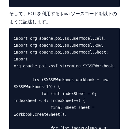
そして、POI を利用する Java ソースコードを以下の
ように記述します。
import org.apache.poi.ss.usermodel.Cell;

import org.apache.poi.ss.usermodel.Row;

import org.apache.poi.ss.usermodel.Sheet;

import 
org.apache.poi.xssf.streaming.SXSSFWorkbook;

        try (SXSSFWorkbook workbook = new 
SXSSFWorkbook(10)) {

            for (int indexSheet = 0; 
indexSheet < 4; indexSheet++) {

                final Sheet sheet = 
workbook.createSheet();

                for (int indexColumn = 0; 