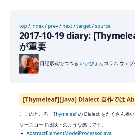
top
/
index
/
prev
/
next
/
target
/
source
2017-10-19 diary: [Thyme
が重要
日記形式でつづる
いがぴょん
コラム ウェ
[Thymeleaf][Java] Dialect 自作では A
ここのところ、
Thymeleaf
の Dialect をたくさ
ソースコードは以下のような感じです。
AbstractElementModelProcessor.java