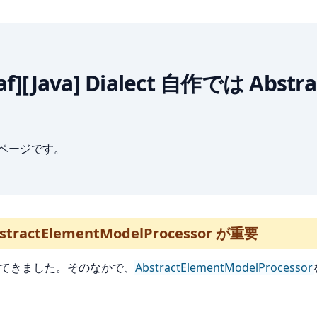
leaf][Java] Dialect 自作では Abst
ブページです。
bstractElementModelProcessor が重要
ん書いてきました。そのなかで、
AbstractElementModelProcessor