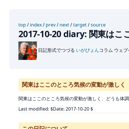
top
/
index
/
prev
/
next
/
target
/
source
2017-10-20 diary:
日記形式でつづる
いがぴょん
コラム ウェ
関東はここのところ気候の変動が激しく
関東はここのところ気候の変動が激しく、どうも体調
Last modified: $Date: 2017-10-20 $
この日記について