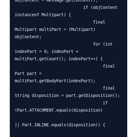
objContent = message.getContent();

                            if (objContent 
instanceof Multipart) {

                                final 
Multipart multiPart = (Multipart) 
objContent;

                                for (int 
indexPart = 0; indexPart < 
multiPart.getCount(); indexPart++) {

                                    final 
Part part = 
multiPart.getBodyPart(indexPart);

                                    final 
String disposition = part.getDisposition();

                                    if 
(Part.ATTACHMENT.equals(disposition)

|| Part.INLINE.equals(disposition)) {
