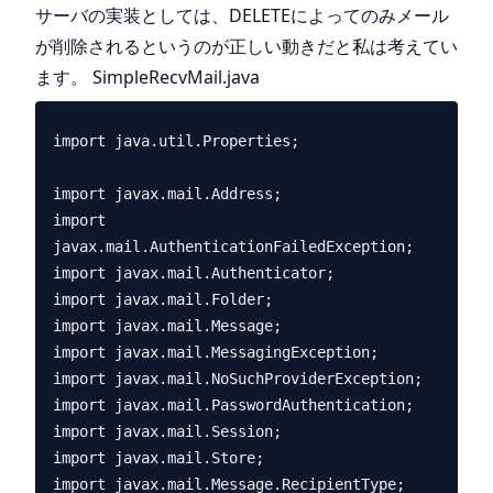
サーバの実装としては、DELETEによってのみメール
が削除されるというのが正しい動きだと私は考えてい
ます。 SimpleRecvMail.java
import java.util.Properties;

import javax.mail.Address;

import 
javax.mail.AuthenticationFailedException;

import javax.mail.Authenticator;

import javax.mail.Folder;

import javax.mail.Message;

import javax.mail.MessagingException;

import javax.mail.NoSuchProviderException;

import javax.mail.PasswordAuthentication;

import javax.mail.Session;

import javax.mail.Store;

import javax.mail.Message.RecipientType;
