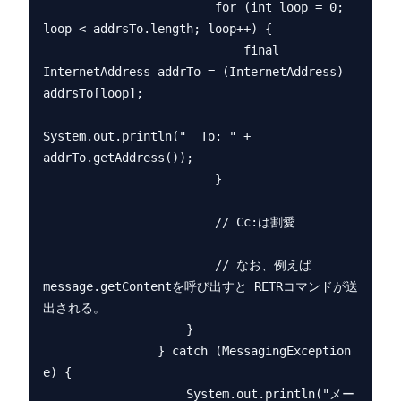
                        for (int loop = 0; 
loop < addrsTo.length; loop++) {

                            final 
InternetAddress addrTo = (InternetAddress) 
addrsTo[loop];

System.out.println("  To: " + 
addrTo.getAddress());

                        }

                        // Cc:は割愛

                        // なお、例えば 
message.getContentを呼び出すと RETRコマンドが送
出される。

                    }

                } catch (MessagingException 
e) {

                    System.out.println("メー