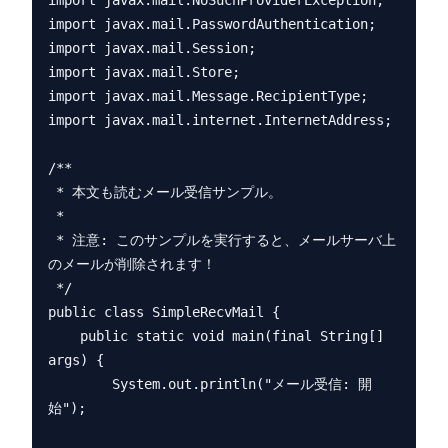
import javax.mail.NoSuchProviderException;

import javax.mail.PasswordAuthentication;

import javax.mail.Session;

import javax.mail.Store;

import javax.mail.Message.RecipientType;

import javax.mail.internet.InternetAddress;

/**

 * 本文も読むメール受信サンプル。

 * 

 * 注意: このサンプルを実行すると、メールサーバ上
のメールが削除されます！

 */

public class SimpleRecvMail {

    public static void main(final String[] 
args) {

        System.out.println("メール受信: 開
始");
