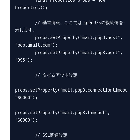
        final Properties props = new 
Properties();

        // 基本情報。ここでは gmailへの接続例を
示します。

        props.setProperty("mail.pop3.host", 
"pop.gmail.com");

        props.setProperty("mail.pop3.port", 
"995");

        // タイムアウト設定

props.setProperty("mail.pop3.connectiontimeout", 
"60000");

props.setProperty("mail.pop3.timeout", 
"60000");

        // SSL関連設定
