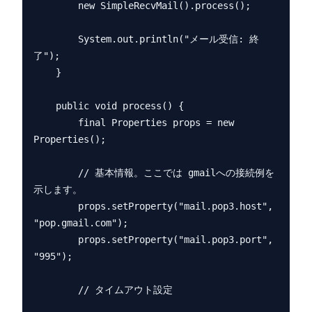
        new SimpleRecvMail().process();

        System.out.println("メール受信: 終
了");

    }

    public void process() {

        final Properties props = new 
Properties();

        // 基本情報。ここでは gmailへの接続例を
示します。

        props.setProperty("mail.pop3.host", 
"pop.gmail.com");

        props.setProperty("mail.pop3.port", 
"995");

        // タイムアウト設定
