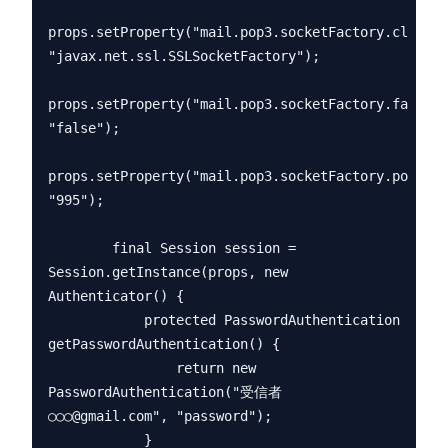
props.setProperty("mail.pop3.socketFactory.class", 
"javax.net.ssl.SSLSocketFactory");

props.setProperty("mail.pop3.socketFactory.fallbac
"false");

props.setProperty("mail.pop3.socketFactory.port", 
"995");

        final Session session = 
Session.getInstance(props, new 
Authenticator() {

            protected PasswordAuthentication 
getPasswordAuthentication() {

                return new 
PasswordAuthentication("受信者
○○○@gmail.com", "password");

            }
