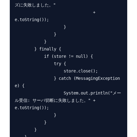
ズに失敗しました。"

                                + 
e.toString());

                    }

                }

            }

        } finally {

            if (store != null) {

                try {

                    store.close();

                } catch (MessagingException 
e) {

                    System.out.println("メー
ル受信: サーバ切断に失敗しました。" + 
e.toString());

                }

            }

        }
