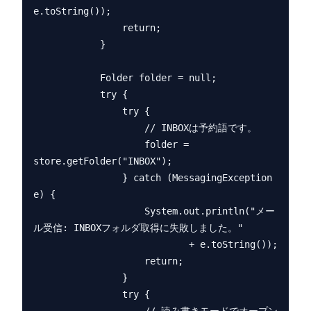
e.toString());

                return;

            }

            Folder folder = null;

            try {

                try {

                    // INBOXは予約語です。

                    folder = 
store.getFolder("INBOX");

                } catch (MessagingException 
e) {

                    System.out.println("メー
ル受信: INBOXフォルダ取得に失敗しました。"

                            + e.toString());

                    return;

                }

                try {
