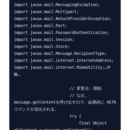
import javax.mail.MessagingException;

import javax.mail.Multipart;

import javax.mail.NoSuchProviderException;

import javax.mail.Part;

import javax.mail.PasswordAuthentication;

import javax.mail.Session;

import javax.mail.Store;

import javax.mail.Message.RecipientType;

import javax.mail.internet.InternetAddress;

import javax.mail.internet.MimeUtility;…中
略…

                        // 変更点: 開始

                        // なお、
message.getContentを呼び出すので、結果的に RETR
コマンドが送出される。

                        try {

                            final Object 