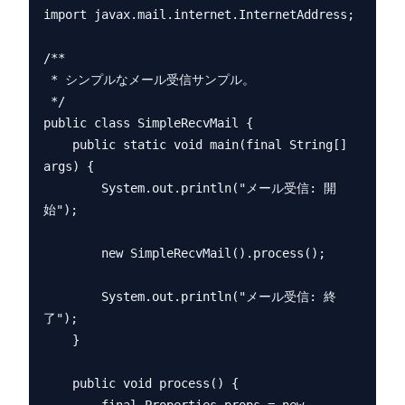
import javax.mail.internet.InternetAddress;

/**

 * シンプルなメール受信サンプル。

 */

public class SimpleRecvMail {

    public static void main(final String[] 
args) {

        System.out.println("メール受信: 開
始");

        new SimpleRecvMail().process();

        System.out.println("メール受信: 終
了");

    }

    public void process() {
