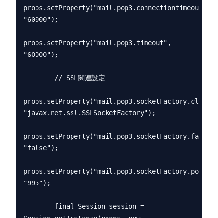
props.setProperty("mail.pop3.connectiontimeout", 
"60000");

props.setProperty("mail.pop3.timeout", 
"60000");

        // SSL関連設定

props.setProperty("mail.pop3.socketFactory.class", 
"javax.net.ssl.SSLSocketFactory");

props.setProperty("mail.pop3.socketFactory.fallbac
"false");

props.setProperty("mail.pop3.socketFactory.port", 
"995");

        final Session session = 