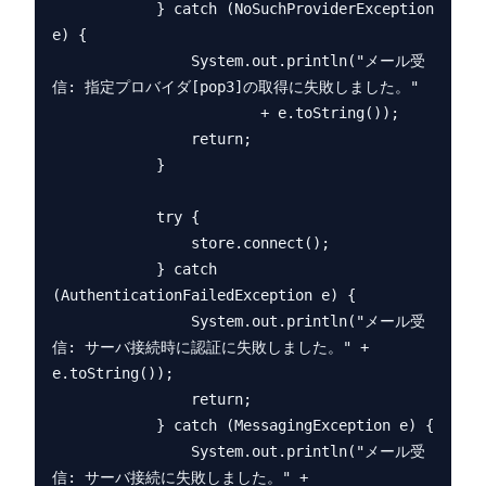
            } catch (NoSuchProviderException 
e) {

                System.out.println("メール受
信: 指定プロバイダ[pop3]の取得に失敗しました。"

                        + e.toString());

                return;

            }

            try {

                store.connect();

            } catch 
(AuthenticationFailedException e) {

                System.out.println("メール受
信: サーバ接続時に認証に失敗しました。" + 
e.toString());

                return;

            } catch (MessagingException e) {

                System.out.println("メール受
信: サーバ接続に失敗しました。" + 