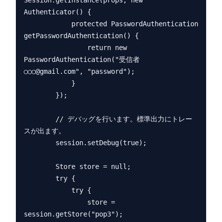
Session.getInstance(props, new 
Authenticator() {

            protected PasswordAuthentication 
getPasswordAuthentication() {

                return new 
PasswordAuthentication("受信者
○○○@gmail.com", "password");

            }

        });

        // デバッグを行います。標準出力にトレー
スが出ます。

        session.setDebug(true);

        Store store = null;

        try {

            try {

                store = 
session.getStore("pop3");
