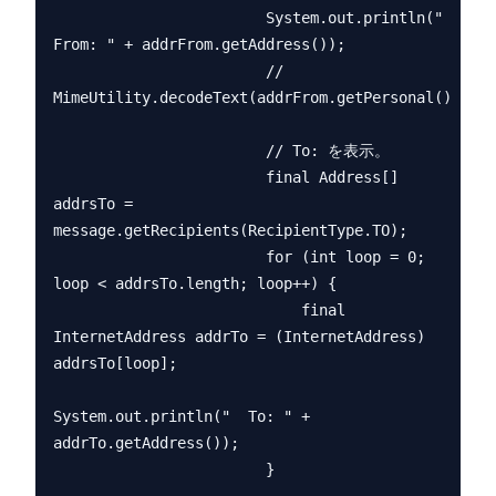
                        System.out.println("  
From: " + addrFrom.getAddress());

                        // 
MimeUtility.decodeText(addrFrom.getPersonal())

                        // To: を表示。

                        final Address[] 
addrsTo = 
message.getRecipients(RecipientType.TO);

                        for (int loop = 0; 
loop < addrsTo.length; loop++) {

                            final 
InternetAddress addrTo = (InternetAddress) 
addrsTo[loop];

System.out.println("  To: " + 
addrTo.getAddress());

                        }
