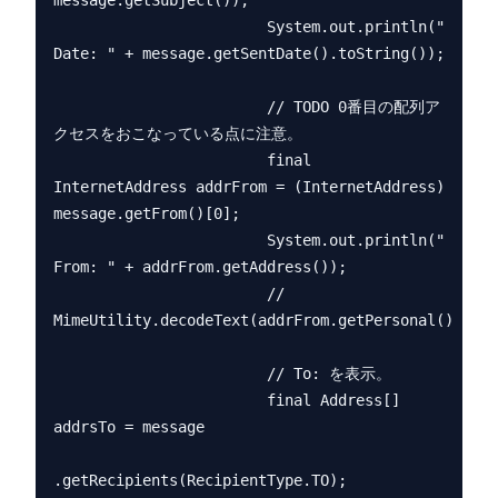
message.getSubject());

                        System.out.println("  
Date: " + message.getSentDate().toString());

                        // TODO 0番目の配列ア
クセスをおこなっている点に注意。

                        final 
InternetAddress addrFrom = (InternetAddress) 
message.getFrom()[0];

                        System.out.println("  
From: " + addrFrom.getAddress());

                        // 
MimeUtility.decodeText(addrFrom.getPersonal())

                        // To: を表示。

                        final Address[] 
addrsTo = message

.getRecipients(RecipientType.TO);
