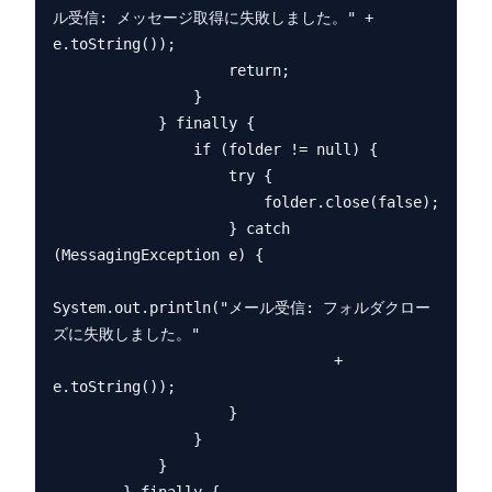
ル受信: メッセージ取得に失敗しました。" + 
e.toString());

                    return;

                }

            } finally {

                if (folder != null) {

                    try {

                        folder.close(false);

                    } catch 
(MessagingException e) {

System.out.println("メール受信: フォルダクロー
ズに失敗しました。"

                                + 
e.toString());

                    }

                }

            }
