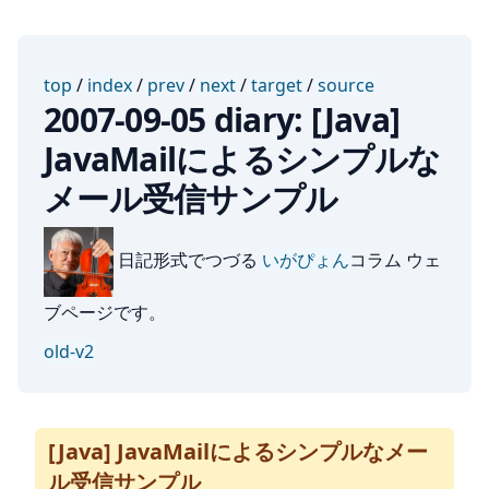
top
/
index
/
prev
/
next
/
target
/
source
2007-09-05 diary: [Java]
JavaMailによるシンプルな
メール受信サンプル
日記形式でつづる
いがぴょん
コラム ウェ
ブページです。
old-v2
[Java] JavaMailによるシンプルなメー
ル受信サンプル