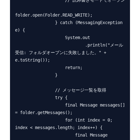
                    // 読み書きモードでオープン

folder.open(Folder.READ_WRITE);

                } catch (MessagingException 
e) {

                    System.out

                            .println("メール
受信: フォルダオープンに失敗しました。" + 
e.toString());

                    return;

                }

                // メッセージ一覧を取得

                try {

                    final Message messages[] 
= folder.getMessages();

                    for (int index = 0; 
index < messages.length; index++) {

                        final Message 