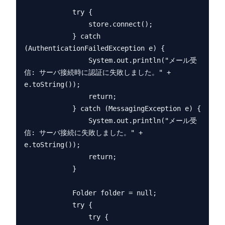
            try {

                store.connect();

            } catch 
(AuthenticationFailedException e) {

                System.out.println("メール受
信: サーバ接続時に認証に失敗しました。" + 
e.toString());

                return;

            } catch (MessagingException e) {

                System.out.println("メール受
信: サーバ接続に失敗しました。" + 
e.toString());

                return;

            }

            Folder folder = null;

            try {

                try {
