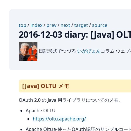
top
/
index
/
prev
/
next
/
target
/
source
2016-12-03 diary: [Java] 
日記形式でつづる
いがぴょん
コラム ウェ
[Java] OLTU メモ
OAuth 2.0 の Java 用ライブラリについてのメモ。
Apache OLTU
https://oltu.apache.org/
Apache Oltuを使ったOAuth認証のサンプルコー