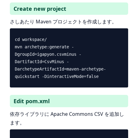
Create new project
さしあたり Maven プロジェクトを作成します。
cd workspace/

mvn archetype:generate -
DgroupId=igapyon.csvminus -
DartifactId=CsvMinus -
DarchetypeArtifactId=maven-archetype-
Edit pom.xml
依存ライブラリに Apache Commons CSV を追加し
ます。