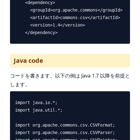
    <dependency>

      <groupId>org.apache.commons</groupId>

      <artifactId>commons-csv</artifactId>

      <version>1.4</version>

Java code
コードを書きます。以下の例は Java 1.7 以降を前提と
します。
import java.io.*;

import java.util.*;

import org.apache.commons.csv.CSVFormat;

import org.apache.commons.csv.CSVParser;
