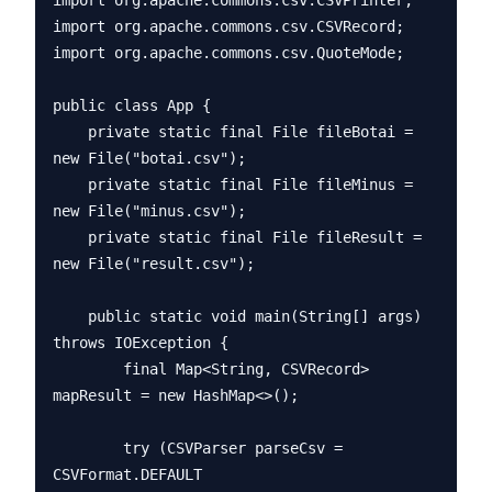
import org.apache.commons.csv.CSVPrinter;

import org.apache.commons.csv.CSVRecord;

import org.apache.commons.csv.QuoteMode;

public class App {

    private static final File fileBotai = 
new File("botai.csv");

    private static final File fileMinus = 
new File("minus.csv");

    private static final File fileResult = 
new File("result.csv");

    public static void main(String[] args) 
throws IOException {

        final Map<String, CSVRecord> 
mapResult = new HashMap<>();

        try (CSVParser parseCsv = 
CSVFormat.DEFAULT
