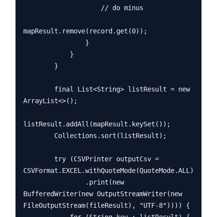
                    // do minus

mapResult.remove(record.get(0));

                }

            }

        }

        final List<String> listResult = new 
ArrayList<>();

listResult.addAll(mapResult.keySet());

        Collections.sort(listResult);

        try (CSVPrinter outputCsv = 
CSVFormat.EXCEL.withQuoteMode(QuoteMode.ALL)

                .print(new 
BufferedWriter(new OutputStreamWriter(new 
FileOutputStream(fileResult), "UTF-8")))) {
