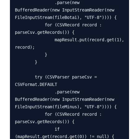
                .parse(new 
BufferedReader(new InputStreamReader(new 
FileInputStream(fileBotai), "UTF-8")))) {

            for (CSVRecord record : 
parseCsv.getRecords()) {

                mapResult.put(record.get(1), 
record);

            }

        }

        try (CSVParser parseCsv = 
CSVFormat.DEFAULT

                .parse(new 
BufferedReader(new InputStreamReader(new 
FileInputStream(fileMinus), "UTF-8")))) {

            for (CSVRecord record : 
parseCsv.getRecords()) {

                if 
(mapResult.get(record.get(0)) != null) {
