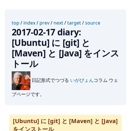
top
/
index
/
prev
/
next
/
target
/
source
2017-02-17 diary:
[Ubuntu] に [git] と
[Maven] と [Java] をインス
トール
日記形式でつづる
いがぴょん
コラム ウェ
ブページです。
[Ubuntu] に [git] と [Maven] と [Java]
をインストール