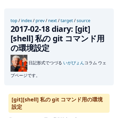
top
/
index
/
prev
/
next
/
target
/
source
2017-02-18 diary: [git]
[shell] 私の git コマンド用
の環境設定
日記形式でつづる
いがぴょん
コラム ウェ
ブページです。
[git][shell] 私の git コマンド用の環境
設定