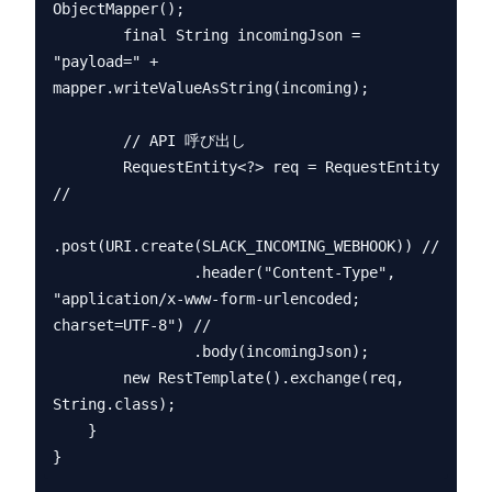
ObjectMapper();

        final String incomingJson = 
"payload=" + 
mapper.writeValueAsString(incoming);

        // API 呼び出し

        RequestEntity<?> req = RequestEntity 
//

.post(URI.create(SLACK_INCOMING_WEBHOOK)) //

                .header("Content-Type", 
"application/x-www-form-urlencoded; 
charset=UTF-8") //

                .body(incomingJson);

        new RestTemplate().exchange(req, 
String.class);

    }
