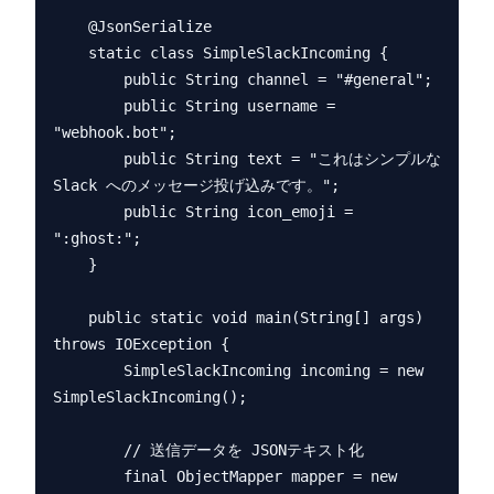
    @JsonSerialize

    static class SimpleSlackIncoming {

        public String channel = "#general";

        public String username = 
"webhook.bot";

        public String text = "これはシンプルな 
Slack へのメッセージ投げ込みです。";

        public String icon_emoji = 
":ghost:";

    }

    public static void main(String[] args) 
throws IOException {

        SimpleSlackIncoming incoming = new 
SimpleSlackIncoming();

        // 送信データを JSONテキスト化

        final ObjectMapper mapper = new 