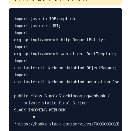
import java.io.IOException;

import java.net.URI;

import 
org.springframework.http.RequestEntity;

import 
org.springframework.web.client.RestTemplate;

import 
com.fasterxml.jackson.databind.ObjectMapper;

import 
com.fasterxml.jackson.databind.annotation.JsonSeri
public class SimpleSlackIncomingWebhook {

    private static final String 
SLACK_INCOMING_WEBHOOK

        = 
"https://hooks.slack.com/services/TXXXXXXXX/BXXXXX