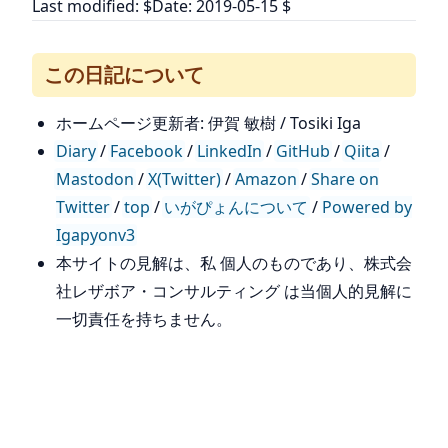
Last modified: $Date: 2019-05-15 $
この日記について
ホームページ更新者: 伊賀 敏樹 / Tosiki Iga
Diary
/
Facebook
/
LinkedIn
/
GitHub
/
Qiita
/
Mastodon
/
X(Twitter)
/
Amazon
/
Share on
Twitter
/
top
/
いがぴょんについて
/
Powered by
Igapyonv3
本サイトの見解は、私 個人のものであり、株式会
社レザボア・コンサルティング は当個人的見解に
一切責任を持ちません。