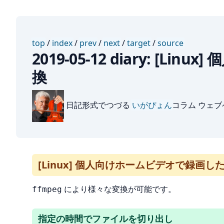
top
/
index
/
prev
/
next
/
target
/
source
2019-05-12 diary: [
換
日記形式でつづる
いがぴょん
コラム ウェ
[Linux] 個人向けホームビデオで録画したデ
により様々な変換が可能です。
ffmpeg
指定の時間でファイルを切り出し