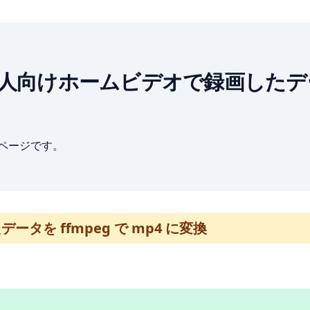
Linux] 個人向けホームビデオで録画したデ
ブページです。
ータを ffmpeg で mp4 に変換