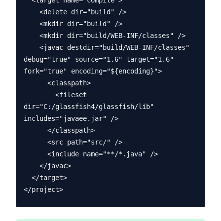
  <target name="compile">

    <delete dir="build" />

    <mkdir dir="build" />

    <mkdir dir="build/WEB-INF/classes" />

    <javac destdir="build/WEB-INF/classes" 
debug="true" source="1.6" target="1.6" 
fork="true" encoding="${encoding}">

      <classpath>

        <fileset 
dir="C:/glassfish4/glassfish/lib" 
includes="javaee.jar" />

      </classpath>

      <src path="src/" />

      <include name="**/*.java" />

    </javac>

  </target>
