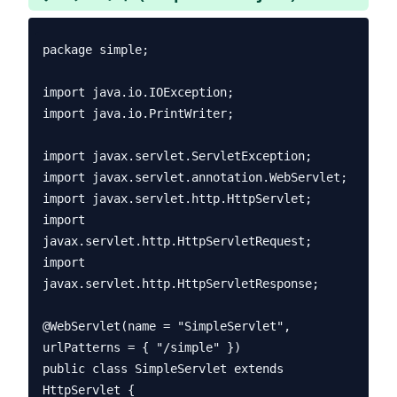
package simple;

import java.io.IOException;

import java.io.PrintWriter;

import javax.servlet.ServletException;

import javax.servlet.annotation.WebServlet;

import javax.servlet.http.HttpServlet;

import 
javax.servlet.http.HttpServletRequest;

import 
javax.servlet.http.HttpServletResponse;

@WebServlet(name = "SimpleServlet", 
urlPatterns = { "/simple" })

public class SimpleServlet extends 
HttpServlet {
