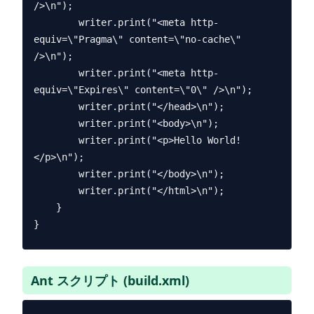
/>\n");

        writer.print("<meta http-
equiv=\"Pragma\" content=\"no-cache\" 
/>\n");

        writer.print("<meta http-
equiv=\"Expires\" content=\"0\" />\n");

        writer.print("</head>\n");

        writer.print("<body>\n");

        writer.print("<p>Hello World!
</p>\n");

        writer.print("</body>\n");

        writer.print("</html>\n");

    }

Ant スクリプト (build.xml)