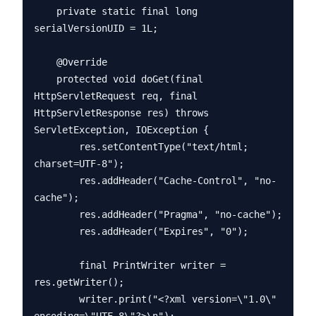
    private static final long 
serialVersionUID = 1L;

    @Override

    protected void doGet(final 
HttpServletRequest req, final 
HttpServletResponse res) throws 
ServletException, IOException {

        res.setContentType("text/html; 
charset=UTF-8");

        res.addHeader("Cache-Control", "no-
cache");

        res.addHeader("Pragma", "no-cache");

        res.addHeader("Expires", "0");

        final PrintWriter writer = 
res.getWriter();

        writer.print("<?xml version=\"1.0\" 