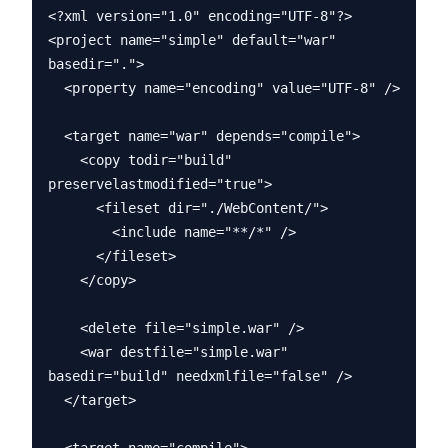
<?xml version="1.0" encoding="UTF-8"?>

<project name="simple" default="war" 
basedir=".">

  <property name="encoding" value="UTF-8" />

  <target name="war" depends="compile">

    <copy todir="build" 
preservelastmodified="true">

      <fileset dir="./WebContent/">

        <include name="**/*" />

      </fileset>

    </copy>

    <delete file="simple.war" />

    <war destfile="simple.war" 
basedir="build" needxmlfile="false" />

  </target>
