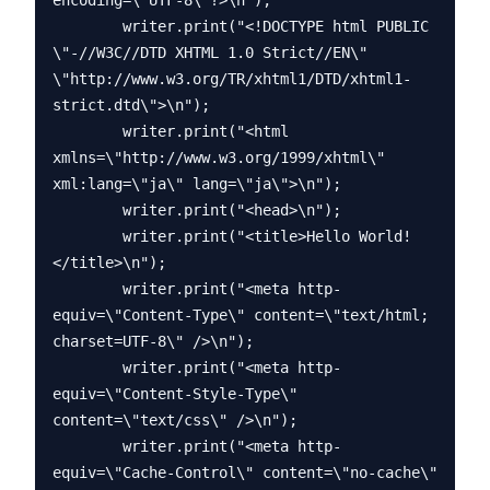
encoding=\"UTF-8\"?>\n");

        writer.print("<!DOCTYPE html PUBLIC 
\"-//W3C//DTD XHTML 1.0 Strict//EN\" 
\"http://www.w3.org/TR/xhtml1/DTD/xhtml1-
strict.dtd\">\n");

        writer.print("<html 
xmlns=\"http://www.w3.org/1999/xhtml\" 
xml:lang=\"ja\" lang=\"ja\">\n");

        writer.print("<head>\n");

        writer.print("<title>Hello World!
</title>\n");

        writer.print("<meta http-
equiv=\"Content-Type\" content=\"text/html; 
charset=UTF-8\" />\n");

        writer.print("<meta http-
equiv=\"Content-Style-Type\" 
content=\"text/css\" />\n");

        writer.print("<meta http-
equiv=\"Cache-Control\" content=\"no-cache\" 