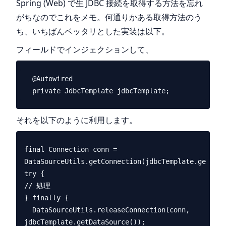
Spring (Web) で生 JDBC 接続を取得する方法を忘れ
がちなのでこれをメモ。何通りかある取得方法のう
ち、いちばんベッタリとした実装は以下。
フィールドでインジェクションして、
  @Autowired

それを以下のように利用します。
final Connection conn = 
DataSourceUtils.getConnection(jdbcTemplate.getData
try {

// 処理

} finally {

  DataSourceUtils.releaseConnection(conn, 
jdbcTemplate.getDataSource());
