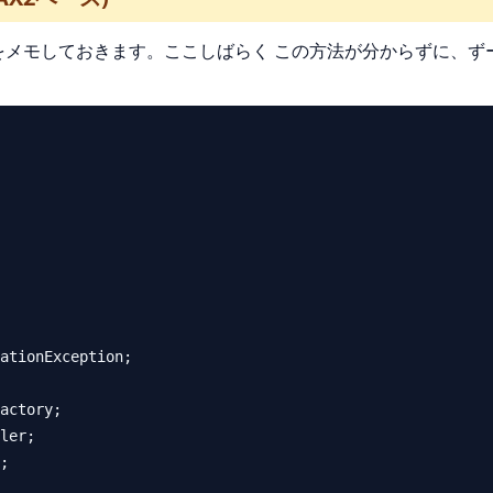
法をメモしておきます。ここしばらく この方法が分からずに、
ationException;

actory;

ler;

;
