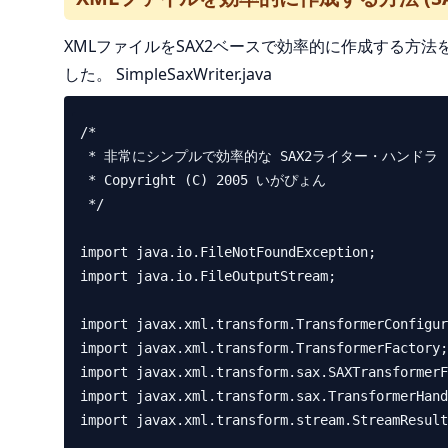
XMLファイルをSAX2ベースで効率的に作成する方
した。 SimpleSaxWriter.java
/*

 * 非常にシンプルで効率的な SAX2ライター・ハンドラ

 * Copyright (C) 2005 いがぴょん

 */

import java.io.FileNotFoundException;

import java.io.FileOutputStream;

import javax.xml.transform.TransformerConfigur
import javax.xml.transform.TransformerFactory;

import javax.xml.transform.sax.SAXTransformerF
import javax.xml.transform.sax.TransformerHand
import javax.xml.transform.stream.StreamResult