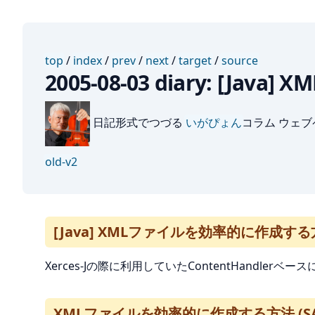
top
/
index
/
prev
/
next
/
target
/
source
2005-08-03 diary: [
日記形式でつづる
いがぴょん
コラム ウェ
old-v2
[Java] XMLファイルを効率的に作成する方
Xerces-Jの際に利用していたContentHandler
XMLファイルを効率的に作成する方法 (SA