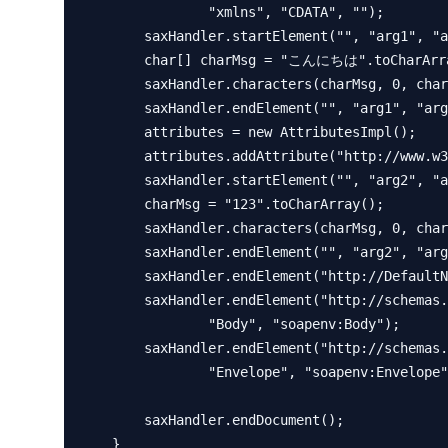
                "xmlns", "CDATA", "");

        saxHandler.startElement("", "arg1", "arg1", attributes);

        char[] charMsg = "こんにちは".toCharArray();

        saxHandler.characters(charMsg, 0, charMsg.length);

        saxHandler.endElement("", "arg1", "arg1");

        attributes = new AttributesImpl();

        attributes.addAttribute("http://www.w3.org/2000/xmlns/", "xmlns", "xmlns", "CDATA", "");

        saxHandler.startElement("", "arg2", "arg2", attributes);

        charMsg = "123".toCharArray();

        saxHandler.characters(charMsg, 0, charMsg.length);

        saxHandler.endElement("", "arg2", "arg2");

        saxHandler.endElement("http://DefaultNamespace", "method01", "method01");

        saxHandler.endElement("http://schemas.xmlsoap.org/soap/envelope/",

                "Body", "soapenv:Body");

        saxHandler.endElement("http://schemas.xmlsoap.org/soap/envelope/",

                "Envelope", "soapenv:Envelope");

        saxHandler.endDocument();

    }
