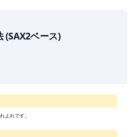
法 (SAX2ベース)
てよれよれです。