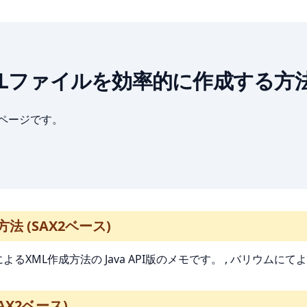
Java] XMLファイルを効率的に作成する方
ブページです。
法 (SAX2ベース)
ベースによるXML作成方法の Java API版のメモです。 , バリウムに
X2ベース)