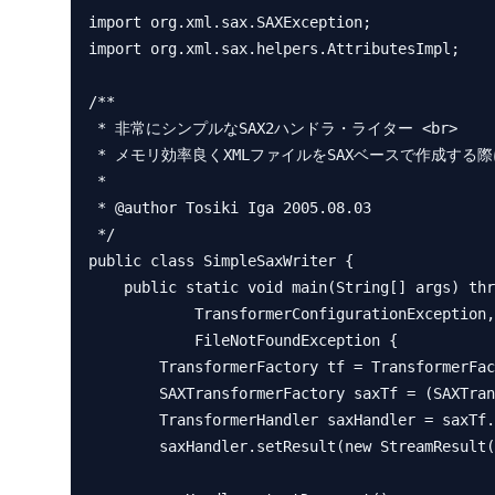
import org.xml.sax.SAXException;

import org.xml.sax.helpers.AttributesImpl;

/**

 * 非常にシンプルなSAX2ハンドラ・ライター <br>

 * メモリ効率良くXMLファイルをSAXベースで作成する際に必要になる方法です。

 * 

 * @author Tosiki Iga 2005.08.03

 */

public class SimpleSaxWriter {

    public static void main(String[] args) throws SAXException,

            TransformerConfigurationException, IllegalArgumentException,

            FileNotFoundException {

        TransformerFactory tf = TransformerFactory.newInstance();

        SAXTransformerFactory saxTf = (SAXTransformerFactory) tf;

        TransformerHandler saxHandler = saxTf.newTransformerHandler();

        saxHandler.setResult(new StreamResult(new FileOutputStream("わーく.xml")));
