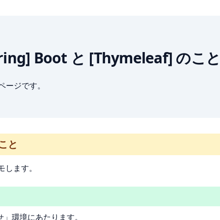
[Spring] Boot と [Thymeleaf] のこ
ブページです。
 のこと
にメモします。
全部のせ」環境にあたります。