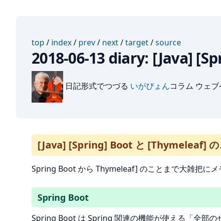
top
/
index
/
prev
/
next
/
target
/
source
2018-06-13 diary: [Java] 
日記形式でつづる
いがぴょん
コラム ウェ
[Java] [Spring] Boot と [Thymeleaf]
Spring Boot から Thymeleaf] のことまで大雑把
Spring Boot
Spring Boot は Spring 関連の機能が使える「