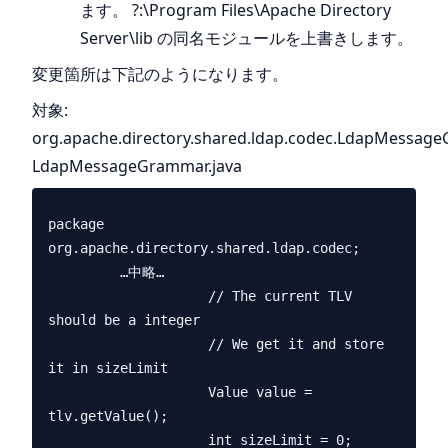
ます。 ?:\Program Files\Apache Directory
Server\lib の同名モジュールを上書きします。
変更箇所は下記のようになります。
対象:
org.apache.directory.shared.ldap.codec.LdapMessa
LdapMessageGrammar.java
package 
org.apache.directory.shared.ldap.codec;

         …中略…

                    // The current TLV 
should be a integer

                    // We get it and store 
it in sizeLimit

                    Value value = 
tlv.getValue();

                    int sizeLimit = 0;
