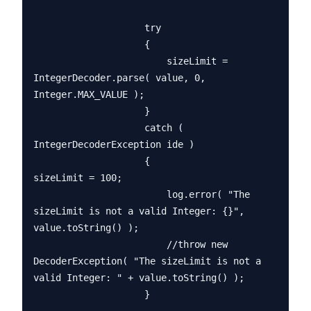
                    try

                    {

                        sizeLimit = 
IntegerDecoder.parse( value, 0, 
Integer.MAX_VALUE );

                    }

                    catch ( 
IntegerDecoderException ide )

                    {                        
sizeLimit = 100;

                        log.error( "The 
sizeLimit is not a valid Integer: {}", 
value.toString() );

                        //throw new 
DecoderException( "The sizeLimit is not a 
valid Integer: " + value.toString() );
