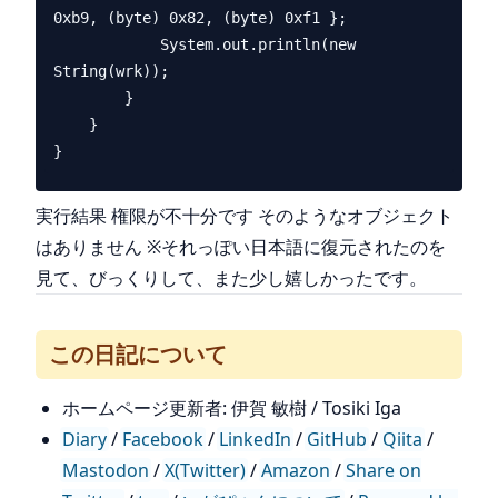
0xb9, (byte) 0x82, (byte) 0xf1 };

            System.out.println(new 
String(wrk));

        }

    }

実行結果 権限が不十分です そのようなオブジェクト
はありません ※それっぽい日本語に復元されたのを
見て、びっくりして、また少し嬉しかったです。
この日記について
ホームページ更新者: 伊賀 敏樹 / Tosiki Iga
Diary
/
Facebook
/
LinkedIn
/
GitHub
/
Qiita
/
Mastodon
/
X(Twitter)
/
Amazon
/
Share on