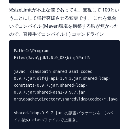
※sizeLimitが不正な値であっても、無視して 100とい
うことにして強行突破させる変更です。 これを気合
いでコンパイル (Maven環境を構築する暇が無かった
ので、直接手でコンパイル！) コマンドライン
Path=C:\Program 
Files\Java\jdk1.6.0_03\bin;%Path%

javac -classpath shared-asn1-codec-
0.9.7.jar;slf4j-api-1.4.3.jar;shared-ldap-
constants-0.9.7.jar;shared-ldap-
0.9.7.jar;shared-asn1-0.9.7.jar 
org\apache\directory\shared\ldap\codec\*.java

shared-ldap-0.9.7.jar の該当パッケージをコンパ