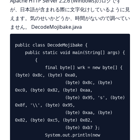
Apache HTTP Server 2.2.6 (Windows)のログです
が、日本語が含まれる際に文字化けしているように見
えます。気のせいかどうか、時間がないので調べてい
ません。 DecodeMojibake.java
public class DecodeMojibake {

    public static void main(String[] args) {

        {

            final byte[] wrk = new byte[] { 
(byte) 0x8c, (byte) 0xa0,

                    (byte) 0x8c, (byte) 
0xc0, (byte) 0x82, (byte) 0xaa,

                    (byte) 0x95, 's', (byte) 
0x8f, '\\', (byte) 0x95,

                    (byte) 0xaa, (byte) 
0x82, (byte) 0xc5, (byte) 0x82,

                    (byte) 0xb7 };

            System.out.println(new 