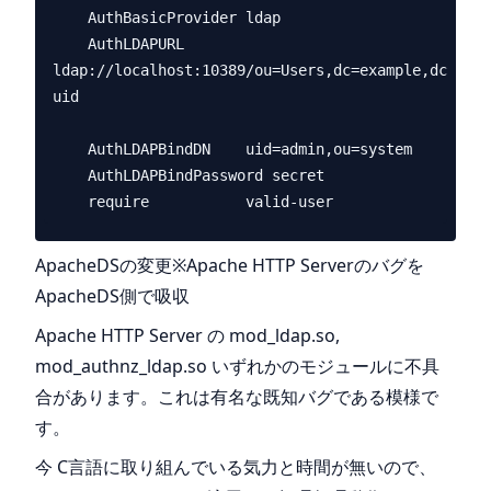
    AuthBasicProvider ldap

    AuthLDAPURL       
ldap://localhost:10389/ou=Users,dc=example,dc=com?
uid

    AuthLDAPBindDN    uid=admin,ou=system

    AuthLDAPBindPassword secret

ApacheDSの変更※Apache HTTP Serverのバグを
ApacheDS側で吸収
Apache HTTP Server の mod_ldap.so,
mod_authnz_ldap.so いずれかのモジュールに不具
合があります。これは有名な既知バグである模様で
す。
今 C言語に取り組んでいる気力と時間が無いので、