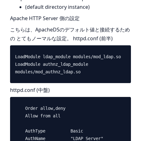
(default directory instance)
Apache HTTP Server 側の設定
こちらは、ApacheDSのデフォルト値と接続するため
の とてもノーマルな設定。 httpd.conf (前半)
LoadModule ldap_module modules/mod_ldap.so

LoadModule authnz_ldap_module 
httpd.conf (中盤)
    Order allow,deny

    Allow from all

    AuthType          Basic

    AuthName          "LDAP Server"
