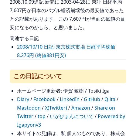
2008.10.09追記 新聞に 2003-04-28に 東証 日経平均
7,607円が日本のバブル経済崩壊後の最安値であった
との記載があります。この 7,607円が当面の底値の目
安になるのかしら、と思いました。
関連する日記
2008/10/10 日記: 東京株式市場 日経平均株価
8,276円 (終値881円安)
この日記について
ホームページ更新者: 伊賀 敏樹 / Tosiki Iga
Diary
/
Facebook
/
LinkedIn
/
GitHub
/
Qiita
/
Mastodon
/
X(Twitter)
/
Amazon
/
Share on
Twitter
/
top
/
いがぴょんについて
/
Powered by
Igapyonv3
本サイトの見解は、私 個人のものであり、株式会