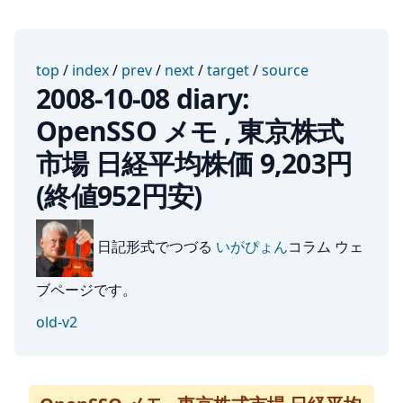
top
/
index
/
prev
/
next
/
target
/
source
2008-10-08 diary:
OpenSSO メモ , 東京株式
市場 日経平均株価 9,203円
(終値952円安)
日記形式でつづる
いがぴょん
コラム ウェ
ブページです。
old-v2