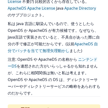
License
不要(?) 比較的古くから存在している。
ApacheDS
Apache License
Java
Apache Directory
のサブプロジェクト。
私は Java 言語に馴染んでいるので、使うとしたら
OpenDS か ApacheDS が有力候補です。なぜなら、
Java言語で実装されていると、不具合があった際に自
分の手で修正が可能だからです。(以前
ApacheDS 自
分でパッチを当てて無理矢理動かし
ました)
注意: OpenDS や ApacheDS の名称から
ニンテンド
ーDS
を連想された方がいらっしゃるかも知れません
が、これらに相関関係は無いと私は考えます。
OpenDS や ApacheDS の DS は、ディレクトリーサ
ーバーやディレクトリーサービスの略称をあらわすも
のだからです。