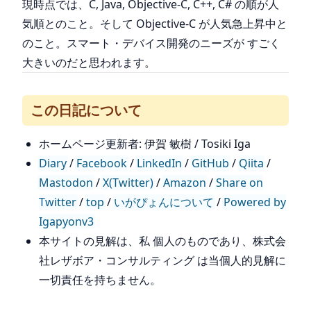
現時点では、C, Java, Objective-C, C++, C# の順が人
気順とのこと。そして Objective-C が人気急上昇中と
のこと。スマート・デバイス開発のニーズが すごく
大きいのだと思われます。
この日記について
ホームページ更新者: 伊賀 敏樹 / Tosiki Iga
Diary
/
Facebook
/
LinkedIn
/
GitHub
/
Qiita
/
Mastodon
/
X(Twitter)
/
Amazon
/
Share on
Twitter
/
top
/
いがぴょんについて
/
Powered by
Igapyonv3
本サイトの見解は、私 個人のものであり、株式会
社レザボア・コンサルティング は当個人的見解に
一切責任を持ちません。