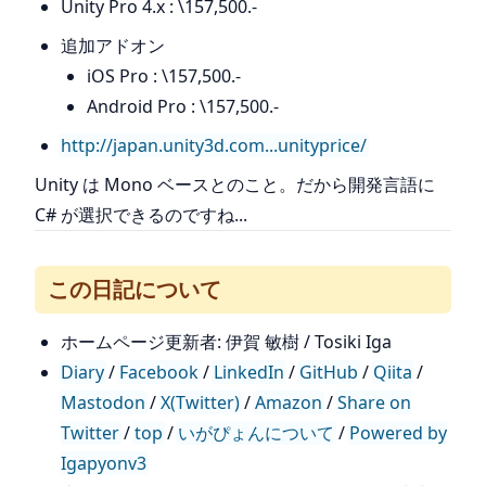
Unity Pro 4.x : \157,500.-
追加アドオン
iOS Pro : \157,500.-
Android Pro : \157,500.-
http://japan.unity3d.com...unityprice/
Unity は Mono ベースとのこと。だから開発言語に
C# が選択できるのですね...
この日記について
ホームページ更新者: 伊賀 敏樹 / Tosiki Iga
Diary
/
Facebook
/
LinkedIn
/
GitHub
/
Qiita
/
Mastodon
/
X(Twitter)
/
Amazon
/
Share on
Twitter
/
top
/
いがぴょんについて
/
Powered by
Igapyonv3