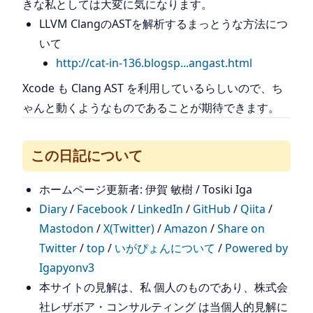
きな私としては大変に気になります。
LLVM ClangのASTを解析するまっとうな方法につ
いて
http://cat-in-136.blogsp...angast.html
Xcode も Clang AST を利用しているらしいので、ち
ゃんと動くようなものであることが期待できます。
この日記について
ホームページ更新者: 伊賀 敏樹 / Tosiki Iga
Diary
/
Facebook
/
LinkedIn
/
GitHub
/
Qiita
/
Mastodon
/
X(Twitter)
/
Amazon
/
Share on
Twitter
/
top
/
いがぴょんについて
/
Powered by
Igapyonv3
本サイトの見解は、私 個人のものであり、株式会
社レザボア・コンサルティング は当個人的見解に