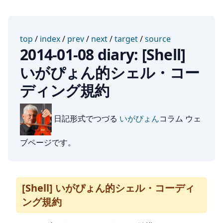
top
/
index
/
prev
/
next
/
target
/
source
2014-01-08 diary: [Shell]
いがぴょん的シェル・コー
ディング規約
日記形式でつづる
いがぴょん
コラム ウェ
ブページです。
[Shell] いがぴょん的シェル・コーディ
ング規約