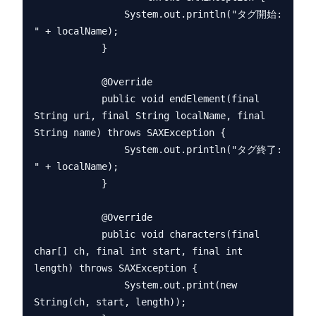
                System.out.println("タグ開始: 
" + localName);

            }

            @Override

            public void endElement(final 
String uri, final String localName, final 
String name) throws SAXException {

                System.out.println("タグ終了: 
" + localName);

            }

            @Override

            public void characters(final 
char[] ch, final int start, final int 
length) throws SAXException {

                System.out.print(new 
String(ch, start, length));
