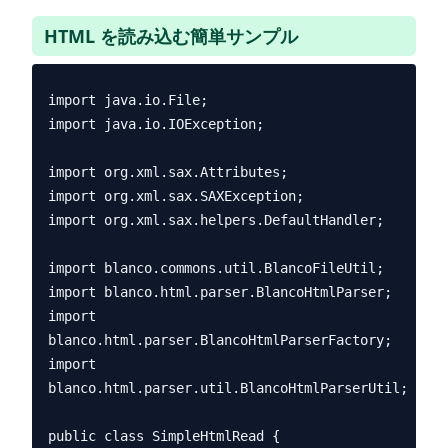
HTML を読み込む簡単サンプル
import java.io.File;

import java.io.IOException;

import org.xml.sax.Attributes;

import org.xml.sax.SAXException;

import org.xml.sax.helpers.DefaultHandler;

import blanco.commons.util.BlancoFileUtil;

import blanco.html.parser.BlancoHtmlParser;

import 
blanco.html.parser.BlancoHtmlParserFactory;

import 
blanco.html.parser.util.BlancoHtmlParserUtil;

public class SimpleHtmlRead {
