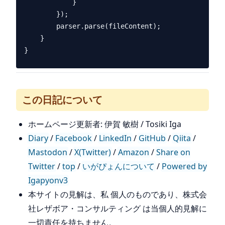
            }

        });

        parser.parse(fileContent);

    }

この日記について
ホームページ更新者: 伊賀 敏樹 / Tosiki Iga
Diary
/
Facebook
/
LinkedIn
/
GitHub
/
Qiita
/
Mastodon
/
X(Twitter)
/
Amazon
/
Share on
Twitter
/
top
/
いがぴょんについて
/
Powered by
Igapyonv3
本サイトの見解は、私 個人のものであり、株式会
社レザボア・コンサルティング は当個人的見解に
一切責任を持ちません。