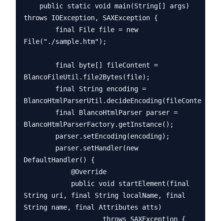
    public static void main(String[] args) 
throws IOException, SAXException {

        final File file = new 
File("./sample.htm");

        final byte[] fileContent = 
BlancoFileUtil.file2Bytes(file);

        final String encoding = 
BlancoHtmlParserUtil.decideEncoding(fileContent);

        final BlancoHtmlParser parser = 
BlancoHtmlParserFactory.getInstance();

        parser.setEncoding(encoding);

        parser.setHandler(new 
DefaultHandler() {

            @Override

            public void startElement(final 
String uri, final String localName, final 
String name, final Attributes atts)

                    throws SAXException {
